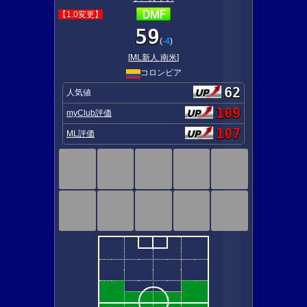
【1.0変更】
59
(
-4
)
[
ML新人 南米
]
コロンビア
62
人気値
109
myClub評価
107
ML評価