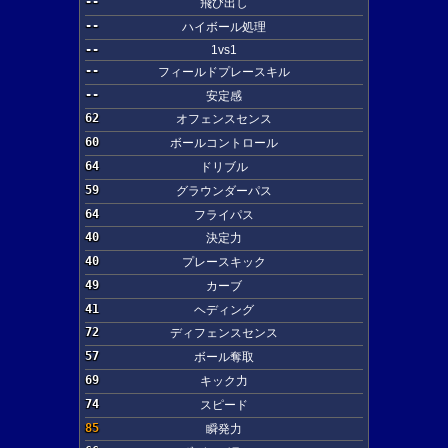
--
飛び出し
--
ハイボール処理
--
1vs1
--
フィールドプレースキル
--
安定感
62
オフェンスセンス
60
ボールコントロール
64
ドリブル
59
グラウンダーパス
64
フライパス
40
決定力
40
プレースキック
49
カーブ
41
ヘディング
72
ディフェンスセンス
57
ボール奪取
69
キック力
74
スピード
85
瞬発力