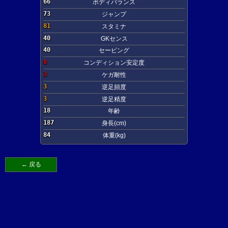
66
ボディバランス
73
ジャンプ
81
スタミナ
40
GKセンス
40
セービング
8
コンディション安定度
3
ケガ耐性
3
逆足頻度
3
逆足精度
18
年齢
187
身長(cm)
84
体重(kg)
← 戻る