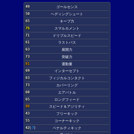
49
ゴールセンス
50
ヘディングシュート
65
キープ力
76
スマルカメント
71
ドリブルスピード
61
ラストパス
63
展開力
73
突破力
81
運動量
69
インターセプト
63
フィジカルコンタクト
73
カバーリング
60
エアバトル
65
ロングフィード
80
スピード＆アジリティ
43
フリーキック
55
コーナーキック
42
(
-7
)
ペナルティキック