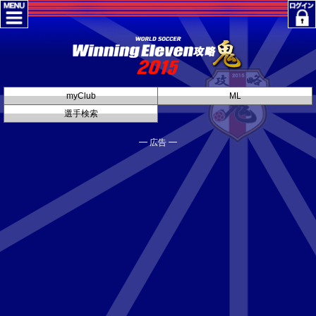
myClub
ML
選手検索
━ 広告 ━