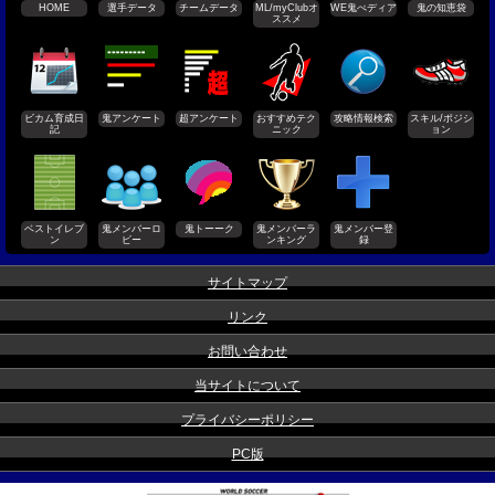
HOME
選手データ
チームデータ
ML/myClubオ
WE鬼ぺディア
鬼の知恵袋
ススメ
ビカム育成日
鬼アンケート
超アンケート
おすすめテク
攻略情報検索
スキル/ポジシ
記
ニック
ョン
ベストイレブ
鬼メンバーロ
鬼トーーク
鬼メンバーラ
鬼メンバー登
ン
ビー
ンキング
録
サイトマップ
リンク
お問い合わせ
当サイトについて
プライバシーポリシー
PC版