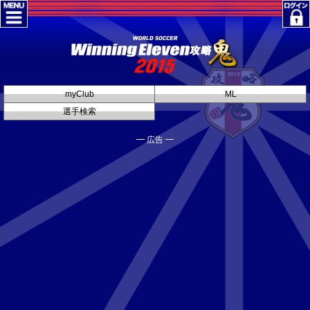
myClub
ML
選手検索
━ 広告 ━