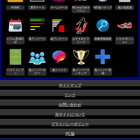
HOME
選手データ
チームデータ
ML/myClubオ
WE鬼ぺディア
鬼の知恵袋
ススメ
ビカム育成日
鬼アンケート
超アンケート
おすすめテク
攻略情報検索
スキル/ポジシ
記
ニック
ョン
ベストイレブ
鬼メンバーロ
鬼トーーク
鬼メンバーラ
鬼メンバー登
ン
ビー
ンキング
録
サイトマップ
リンク
お問い合わせ
当サイトについて
プライバシーポリシー
PC版