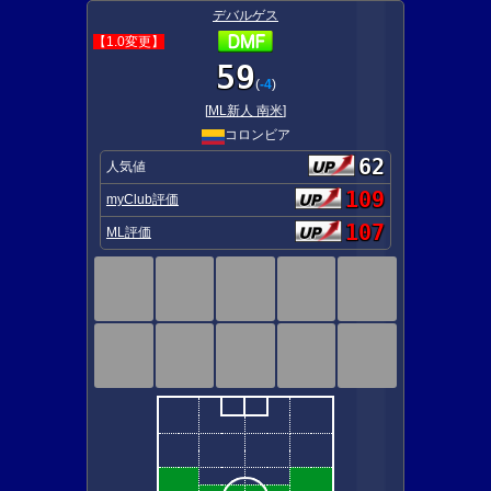
デバルゲス
【1.0変更】
59
(
-4
)
[
ML新人 南米
]
コロンビア
62
人気値
109
myClub評価
107
ML評価