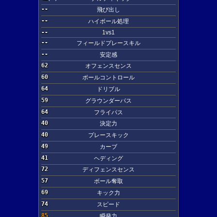
--
飛び出し
--
ハイボール処理
--
1vs1
--
フィールドプレースキル
--
安定感
62
オフェンスセンス
60
ボールコントロール
64
ドリブル
59
グラウンダーパス
64
フライパス
40
決定力
40
プレースキック
49
カーブ
41
ヘディング
72
ディフェンスセンス
57
ボール奪取
69
キック力
74
スピード
85
瞬発力