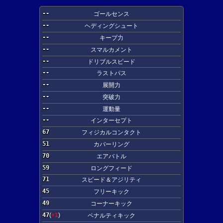
--
ゴールセンス
--
ヘディングシュート
--
キープ力
--
スマルカメント
--
ドリブルスピード
--
ラストパス
--
展開力
--
突破力
--
運動量
--
インターセプト
67
フィジカルコンタクト
51
カバーリング
70
エアバトル
59
ロングフィード
71
スピード＆アジリティ
45
フリーキック
49
コーナーキック
47
(
+1
)
ペナルティキック