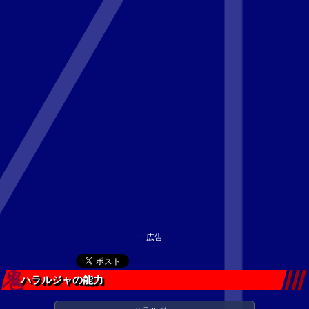
━ 広告 ━
ハラルジャの能力