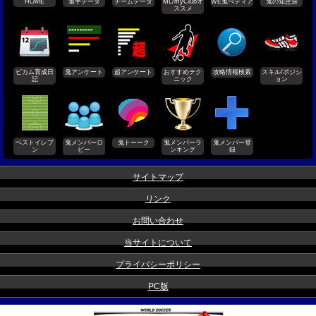
HOME
選手データ
チームデータ
ML/myClubオ
WE鬼ぺディア
鬼の知恵袋
ススメ
ビカム育成日
鬼アンケート
超アンケート
おすすめテク
攻略情報検索
スキル/ポジシ
記
ニック
ョン
ベストイレブ
鬼メンバーロ
鬼トーーク
鬼メンバーラ
鬼メンバー登
ン
ビー
ンキング
録
サイトマップ
リンク
お問い合わせ
当サイトについて
プライバシーポリシー
PC版