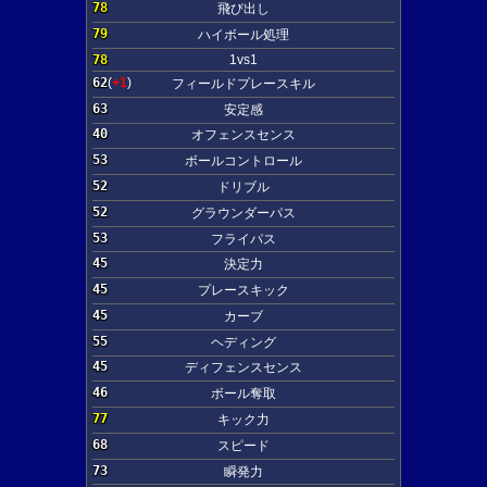
78
飛び出し
79
ハイボール処理
78
1vs1
62
(
+1
)
フィールドプレースキル
63
安定感
40
オフェンスセンス
53
ボールコントロール
52
ドリブル
52
グラウンダーパス
53
フライパス
45
決定力
45
プレースキック
45
カーブ
55
ヘディング
45
ディフェンスセンス
46
ボール奪取
77
キック力
68
スピード
73
瞬発力