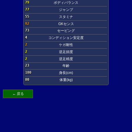
79
ボディバランス
77
ジャンプ
55
スタミナ
82
GKセンス
73
セービング
4
コンディション安定度
2
ケガ耐性
2
逆足頻度
2
逆足精度
23
年齢
180
身長(cm)
80
体重(kg)
← 戻る