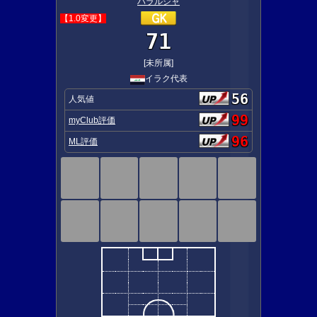
ハラルジャ
【1.0変更】
71
[未所属]
イラク代表
56
人気値
99
myClub評価
96
ML評価