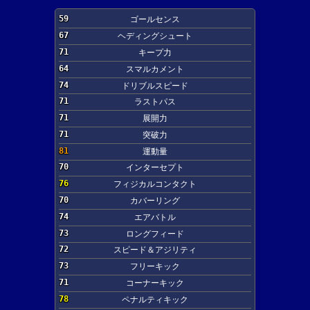
59
ゴールセンス
67
ヘディングシュート
71
キープ力
64
スマルカメント
74
ドリブルスピード
71
ラストパス
71
展開力
71
突破力
81
運動量
70
インターセプト
76
フィジカルコンタクト
70
カバーリング
74
エアバトル
73
ロングフィード
72
スピード＆アジリティ
73
フリーキック
71
コーナーキック
78
ペナルティキック