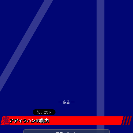
━ 広告 ━
アディラハンの能力