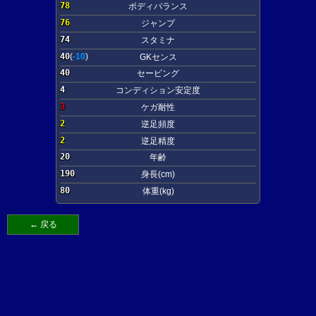
78
ボディバランス
76
ジャンプ
74
スタミナ
40
(
-10
)
GKセンス
40
セービング
4
コンディション安定度
3
ケガ耐性
2
逆足頻度
2
逆足精度
20
年齢
190
身長(cm)
80
体重(kg)
← 戻る