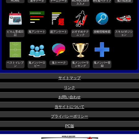
HOME
選手データ
チームデータ
ML/myClubオ
WE鬼ぺディア
鬼の知恵袋
ススメ
ビカム育成日
鬼アンケート
超アンケート
おすすめテク
攻略情報検索
スキル/ポジシ
記
ニック
ョン
ベストイレブ
鬼メンバーロ
鬼トーーク
鬼メンバーラ
鬼メンバー登
ン
ビー
ンキング
録
サイトマップ
リンク
お問い合わせ
当サイトについて
プライバシーポリシー
PC版