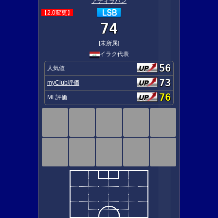
アディラハン
【2.0変更】
74
[未所属]
イラク代表
56
人気値
73
myClub評価
76
ML評価