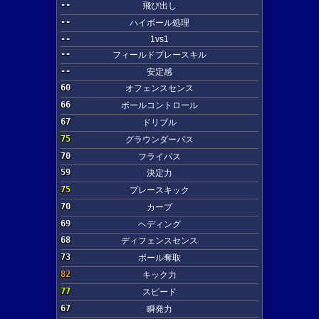
--
飛び出し
--
ハイボール処理
--
1vs1
--
フィールドプレースキル
--
安定感
60
オフェンスセンス
66
ボールコントロール
67
ドリブル
75
グラウンダーパス
70
フライパス
59
決定力
75
プレースキック
70
カーブ
69
ヘディング
68
ディフェンスセンス
73
ボール奪取
82
キック力
77
スピード
67
瞬発力