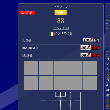
ブッフォン
--
--
【2.0変更】
--
88
--
[
ユベントス
]
--
--
イタリア代表
--
64
人気値
--
109
myClub評価
--
--
109
ML評価
71
50
74
77
71
45
61
47
84
88