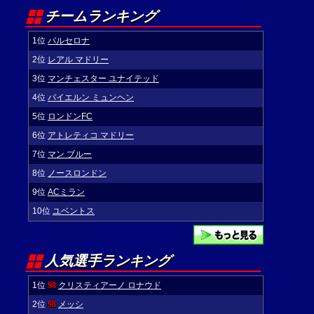
チームランキング
1位
バルセロナ
2位
レアル マドリー
3位
マンチェスター ユナイテッド
4位
バイエルン ミュンヘン
5位
ロンドンFC
6位
アトレティコ マドリー
7位
マン ブルー
8位
ノースロンドン
9位
ACミラン
10位
ユベントス
人気選手ランキング
1位
98
クリスティアーノ ロナウド
2位
98
メッシ