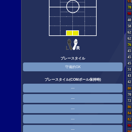
93
78
98
40
58
62
62
76
45
45
プレースタイル
45
守備的GK
51
43
プレースタイル(COMボール保持時)
42
---
80
70
---
72
86
---
84
---
82
96
---
90