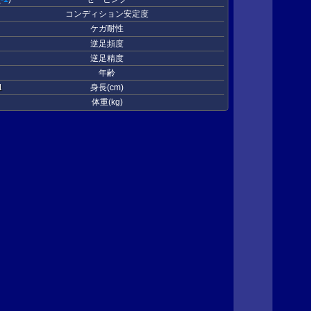
コンディション安定度
ケガ耐性
逆足頻度
逆足精度
年齢
1
身長(cm)
体重(kg)