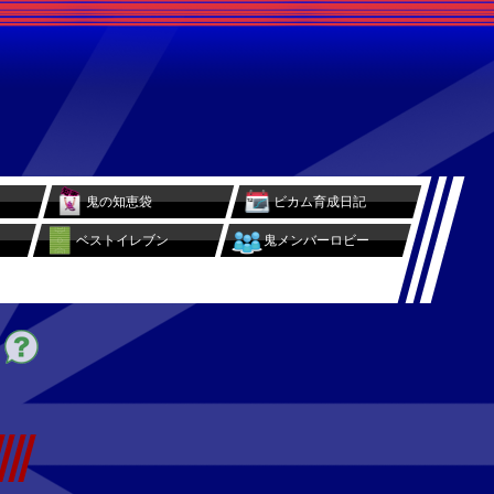
鬼の知恵袋
ビカム育成日記
ベストイレブン
鬼メンバーロビー