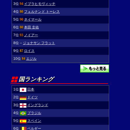
3位
94
イブラヒモヴィッチ
4位
80
フェルナンド トーレス
5位
90
ネイマール
6位
80
本田 圭佑
7位
93
ノイアー
8位
--
ジョナサン フラット
9位
87
ロイス
10位
84
エジル
国ランキング
1位
日本
2位
ドイツ
3位
イングランド
4位
ブラジル
5位
スペイン
6位
ベルギー