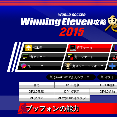
HOME
選手データ
鬼アンケート
超アンケート
鬼トーーク
鬼メンバーランキング
全て
DP1.0更新
DP1.0追加
DP2.0除籍
DP4.0更新
DP4.0追加
MLアジア
ML/myClubオススメ
ブッフォンの能力