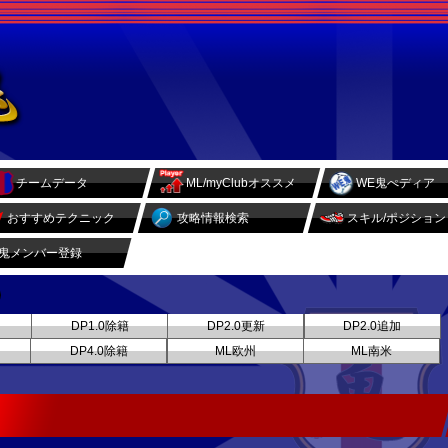
チームデータ
ML/myClubオススメ
WE鬼ぺディア
おすすめテクニック
攻略情報検索
スキル/ポジション
鬼メンバー登録
DP1.0除籍
DP2.0更新
DP2.0追加
DP4.0除籍
ML欧州
ML南米