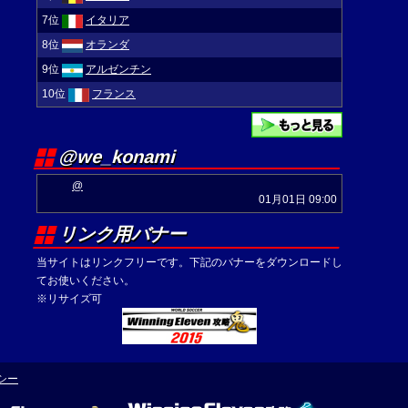
7位
イタリア
8位
オランダ
9位
アルゼンチン
10位
フランス
@we_konami
@
01月01日 09:00
リンク用バナー
当サイトはリンクフリーです。下記のバナーをダウンロードし
てお使いください。
※リサイズ可
シー