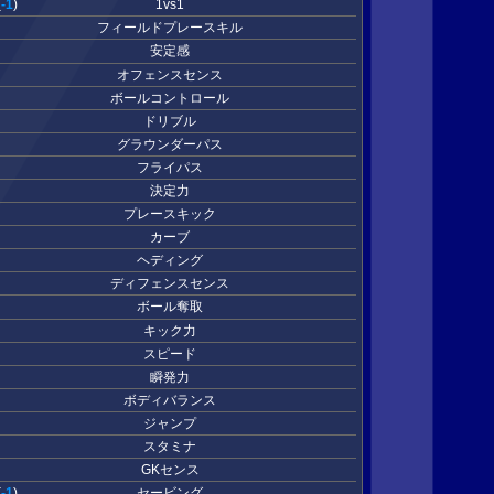
(
-1
)
1vs1
フィールドプレースキル
安定感
オフェンスセンス
ボールコントロール
ドリブル
グラウンダーパス
フライパス
決定力
プレースキック
カーブ
ヘディング
ディフェンスセンス
ボール奪取
キック力
スピード
瞬発力
ボディバランス
ジャンプ
スタミナ
GKセンス
(
-1
)
セービング