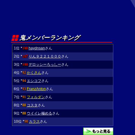
鬼メンバーランキング
1位
108
haydnsan
さん
★
2位
107
りん９２２１０００
さん
★
3位
100
デロッシーろっしー
さん
★
4位
92
かくさん
さん
★
5位
94
エシコフ
さん
★
6位
93
FranzAnton
さん
★
7位
91
フォルダン
さん
★
8位
88
コスタ
さん
★
9位
88
ウイイレ極める
さん
★
10位
90
カラス
さん
★