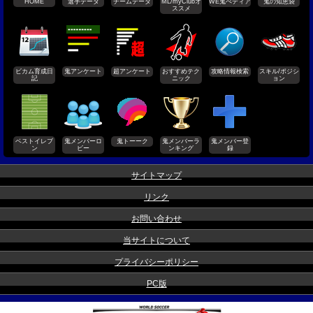
HOME
選手データ
チームデータ
ML/myClubオ
WE鬼ぺディア
鬼の知恵袋
ススメ
ビカム育成日
鬼アンケート
超アンケート
おすすめテク
攻略情報検索
スキル/ポジシ
記
ニック
ョン
ベストイレブ
鬼メンバーロ
鬼トーーク
鬼メンバーラ
鬼メンバー登
ン
ビー
ンキング
録
サイトマップ
リンク
お問い合わせ
当サイトについて
プライバシーポリシー
PC版