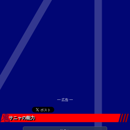
━ 広告 ━
サニャの能力