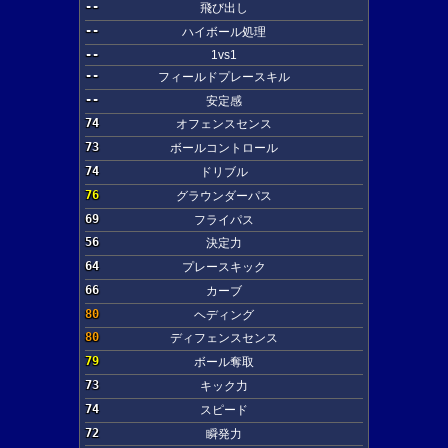
--
飛び出し
--
ハイボール処理
--
1vs1
--
フィールドプレースキル
--
安定感
74
オフェンスセンス
73
ボールコントロール
74
ドリブル
76
グラウンダーパス
69
フライパス
56
決定力
64
プレースキック
66
カーブ
80
ヘディング
80
ディフェンスセンス
79
ボール奪取
73
キック力
74
スピード
72
瞬発力