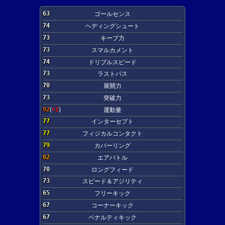
63
ゴールセンス
74
ヘディングシュート
73
キープ力
73
スマルカメント
74
ドリブルスピード
73
ラストパス
70
展開力
73
突破力
92
(
+1
)
運動量
77
インターセプト
77
フィジカルコンタクト
79
カバーリング
82
エアバトル
70
ロングフィード
73
スピード＆アジリティ
65
フリーキック
67
コーナーキック
67
ペナルティキック