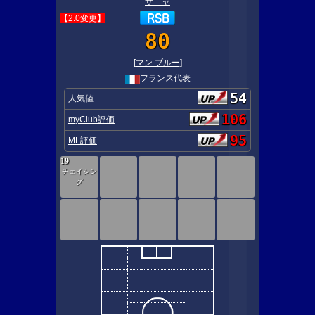
サニャ
【2.0変更】
80
[
マン ブルー
]
フランス代表
54
人気値
106
myClub評価
95
ML評価
19
チェイシン
グ