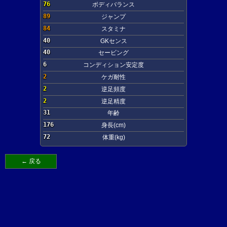
76
ボディバランス
89
ジャンプ
84
スタミナ
40
GKセンス
40
セービング
6
コンディション安定度
2
ケガ耐性
2
逆足頻度
2
逆足精度
31
年齢
176
身長(cm)
72
体重(kg)
← 戻る