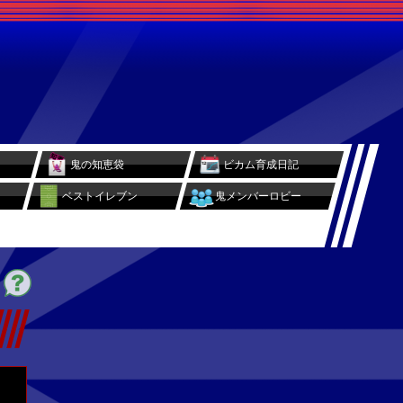
鬼の知恵袋
ビカム育成日記
ベストイレブン
鬼メンバーロビー