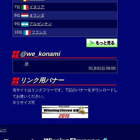
7位
イタリア
8位
オランダ
9位
アルゼンチン
10位
フランス
@we_konami
@
01月01日 09:00
リンク用バナー
当サイトはリンクフリーです。下記のバナーをダウンロードし
てお使いください。
※リサイズ可
シー