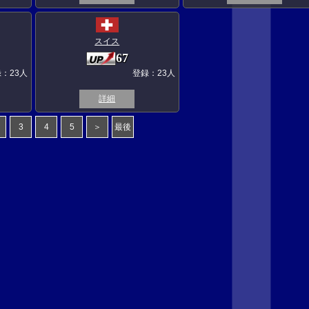
スイス
67
：23人
登録：23人
詳細
3
4
5
＞
最後