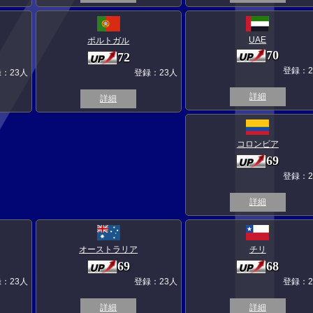
UAE
ポルトガル
70
72
登録：2
：23人
登録：23人
詳細
詳細
コロンビア
69
登録：2
詳細
オーストラリア
チリ
69
68
：23人
登録：23人
登録：2
詳細
詳細