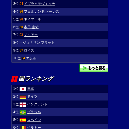
3位
94
イブラヒモヴィッチ
4位
80
フェルナンド トーレス
5位
90
ネイマール
6位
80
本田 圭佑
7位
93
ノイアー
8位
--
ジョナサン フラット
9位
87
ロイス
10位
84
エジル
国ランキング
1位
日本
2位
ドイツ
3位
イングランド
4位
ブラジル
5位
スペイン
6位
ベルギー