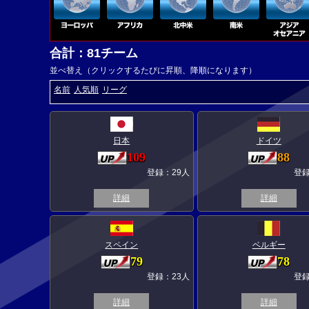
合計：81チーム
並べ替え（クリックするたびに昇順、降順になります）
名前
人気順
リーグ
日本
ドイツ
109
88
登録：29人
登録
詳細
詳細
スペイン
ベルギー
79
78
登録：23人
登録
詳細
詳細