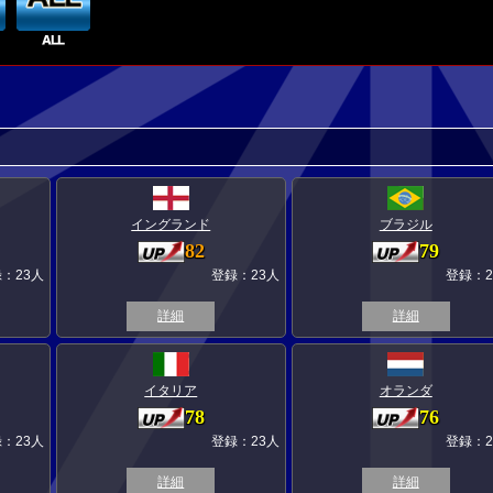
イングランド
ブラジル
82
79
：23人
登録：23人
登録：2
詳細
詳細
イタリア
オランダ
78
76
：23人
登録：23人
登録：2
詳細
詳細