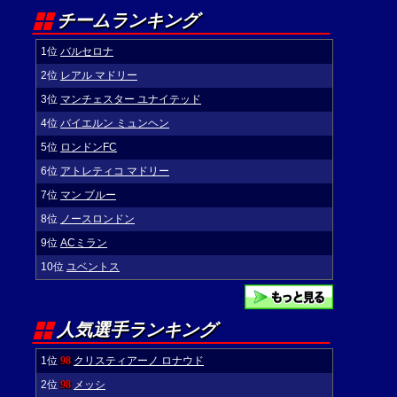
チームランキング
1位
バルセロナ
2位
レアル マドリー
3位
マンチェスター ユナイテッド
4位
バイエルン ミュンヘン
5位
ロンドンFC
6位
アトレティコ マドリー
7位
マン ブルー
8位
ノースロンドン
9位
ACミラン
10位
ユベントス
人気選手ランキング
1位
98
クリスティアーノ ロナウド
2位
98
メッシ