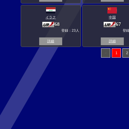
イラク
中国
68
67
登録：23人
登録
詳細
詳細
＜
1
2