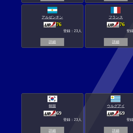
アルゼンチン
フランス
76
76
登録：23人
登録
詳細
詳細
韓国
ウルグアイ
69
69
登録：23人
登録
詳細
詳細