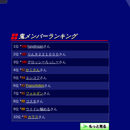
鬼メンバーランキング
1位
108
haydnsan
さん
★
2位
107
りん９２２１０００
さん
★
3位
100
デロッシーろっしー
さん
★
4位
92
かくさん
さん
★
5位
94
エシコフ
さん
★
6位
93
FranzAnton
さん
★
7位
91
フォルダン
さん
★
8位
88
コスタ
さん
★
9位
88
ウイイレ極める
さん
★
10位
90
カラス
さん
★