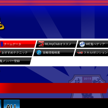
チームデータ
ML/myClubオススメ
WE鬼ぺディア
おすすめテクニック
攻略情報検索
スキル/ポジション
鬼メンバー登録