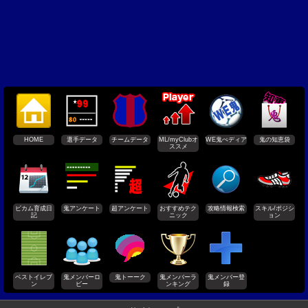
HOME
選手データ
チームデータ
ML/myClubオ
WE鬼ぺディア
鬼の知恵袋
ススメ
ビカム育成日
鬼アンケート
超アンケート
おすすめテク
攻略情報検索
スキル/ポジシ
記
ニック
ョン
ベストイレブ
鬼メンバーロ
鬼トーーク
鬼メンバーラ
鬼メンバー登
ン
ビー
ンキング
録