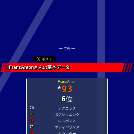
━ 広告 ━
FranzAntonさんの基本データ
FranzAnton
93
★
6
位
70
テクニック
81
ポジショニング
99
レスポンス
71
ボディバランス
99
カウンター