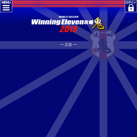
━ 広告 ━