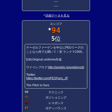
----
----
┗
詳細データを見る
エシコフ
94
★
5
位
テーゼルファーゲンを中心にPEUリーグの
ことなら何でも聞いて！笑 ランクマ1000。
Edit,Original uniforms作成
ウイイレブログ:
http://ameblo.jp/ugekisyu6/
Twitter:
https://twitter.com/PESFans_JP
The Pitch Is Ours
60
テクニック
92
ポジショニング
99
レスポンス
87
ボディバランス