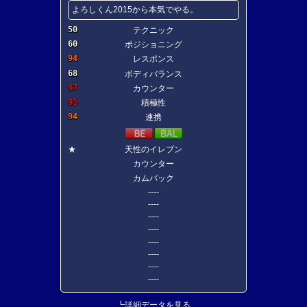
よろしくん2015から本気でやる。
50
テクニック
60
ポジショニング
94
レスポンス
68
ボディバランス
97
カウンター
95
積極性
94
連携
★
天性のイレブン
カウンター
カムバック
----
----
----
----
----
----
----
----
┗
詳細データを見る