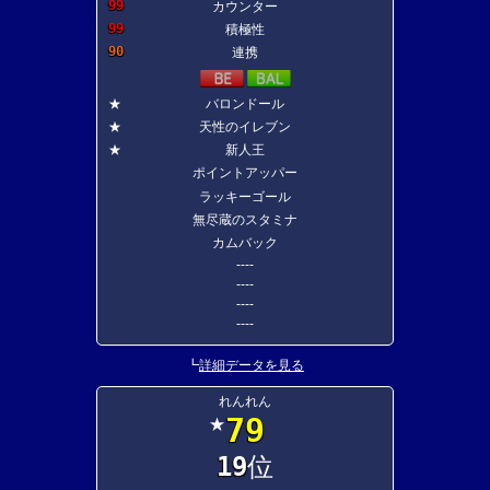
99
カウンター
99
積極性
90
連携
★
バロンドール
★
天性のイレブン
★
新人王
ポイントアッパー
ラッキーゴール
無尽蔵のスタミナ
カムバック
----
----
----
----
┗
詳細データを見る
れんれん
79
★
19
位