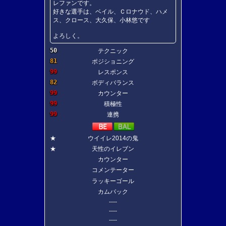
レファンです。
好きな選手は、ベイル、Ｃロナウド、ハメ
ス、クロース、大久保、小林悠です
よろしく。
50
テクニック
81
ポジショニング
99
レスポンス
82
ボディバランス
99
カウンター
99
積極性
99
連携
★
ウイイレ2014の鬼
★
天性のイレブン
カウンター
コメンテーター
ラッキーゴール
カムバック
----
----
----