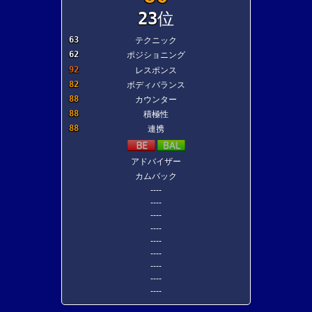
23
位
63
テクニック
62
ポジショニング
92
レスポンス
82
ボディバランス
88
カウンター
88
積極性
88
連携
アドバイザー
カムバック
----
----
----
----
----
----
----
----
----