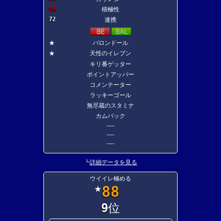
99
積極性
72
連携
★
バロンドール
★
天性のイレブン
キリ番ゲッター
ポイントアッパー
コメンテーター
ラッキーゴール
無尽蔵のスタミナ
カムバック
----
----
----
┗
詳細データを見る
ウイイレ極める
88
★
9
位