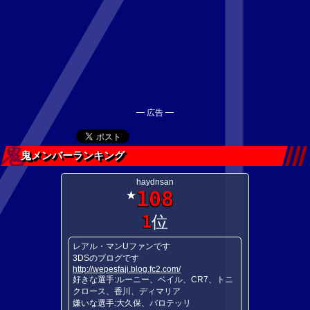
━ 広告 ━
鬼メンバーランキング
haydnsan
108
★
1
位
レアル・マンUファンです
3DSのブログです
http://wepesfaji.blog.fc2.com/
好きな選手:ルーニー、ベイル、CR7、トニ
クロース、香川、ディマリア
嫌いな選手:大久保、バロテッリ