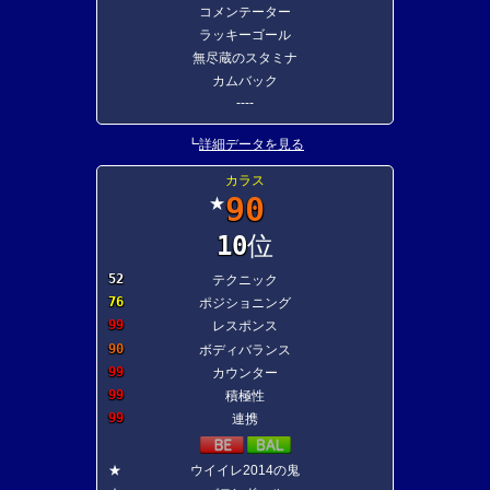
コメンテーター
ラッキーゴール
無尽蔵のスタミナ
カムバック
----
┗
詳細データを見る
カラス
90
★
10
位
52
テクニック
76
ポジショニング
99
レスポンス
90
ボディバランス
99
カウンター
99
積極性
99
連携
★
ウイイレ2014の鬼