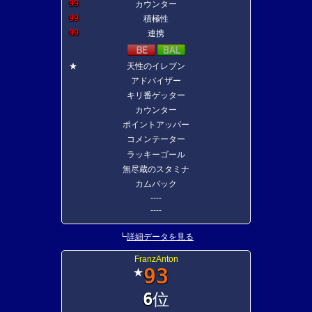
99
カウンター
99
積極性
99
連携
★
天性のイレブン
アドバイザー
キリ番ゲッター
カウンター
ポイントアッパー
コメンテーター
ラッキーゴール
無尽蔵のスタミナ
カムバック
----
----
┗
詳細データを見る
FranzAnton
93
★
6
位