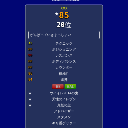
XXX
85
★
20
位
がんばっていきまっしょい
75
テクニック
80
ポジショニング
96
レスポンス
88
ボディバランス
88
カウンター
86
積極性
84
連携
★
ウイイレ2014の鬼
★
天性のイレブン
★
鬼板の主
アドバイザー
スタメン
キリ番ゲッター