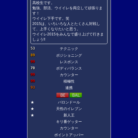
高校生です。
勉強、部活、ウイイレを両立して頑張りま
す！
ウイイレ下手です。笑
2015は、いろいろな人とたくさん対戦し
て、上手くなりたいと思う。
ウイイレ2015をみんなで盛り上げて行きま
しょう‼︎
53
テクニック
89
ポジショニング
99
レスポンス
70
ボディバランス
99
カウンター
99
積極性
93
連携
★
バロンドール
★
天性のイレブン
★
新人王
キリ番ゲッター
カウンター
ポイントアッパー