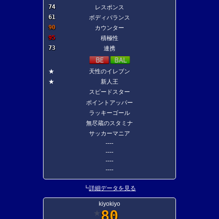
74
レスポンス
61
ボディバランス
90
カウンター
95
積極性
73
連携
★
天性のイレブン
★
新人王
スピードスター
ポイントアッパー
ラッキーゴール
無尽蔵のスタミナ
サッカーマニア
----
----
----
----
┗
詳細データを見る
kiyokiyo
80
★