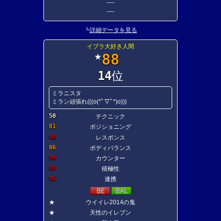
----
----
┗
詳細データを見る
イブラ大好き人間
88
★
14
位
ミラニスタ
ミラン頑張れ(((o(*ﾟ▽ﾟ*)o)))
50
テクニック
81
ポジショニング
98
レスポンス
86
ボディバランス
99
カウンター
99
積極性
96
連携
★
ウイイレ2014の鬼
★
天性のイレブン