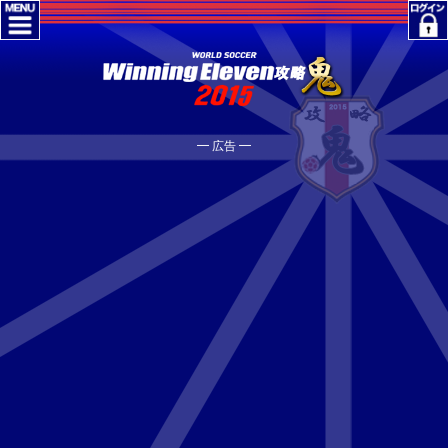
━ 広告 ━