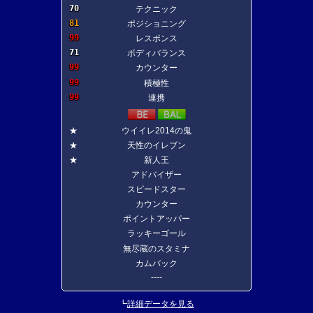
70
テクニック
81
ポジショニング
99
レスポンス
71
ボディバランス
99
カウンター
99
積極性
99
連携
★
ウイイレ2014の鬼
★
天性のイレブン
★
新人王
アドバイザー
スピードスター
カウンター
ポイントアッパー
ラッキーゴール
無尽蔵のスタミナ
カムバック
----
┗
詳細データを見る