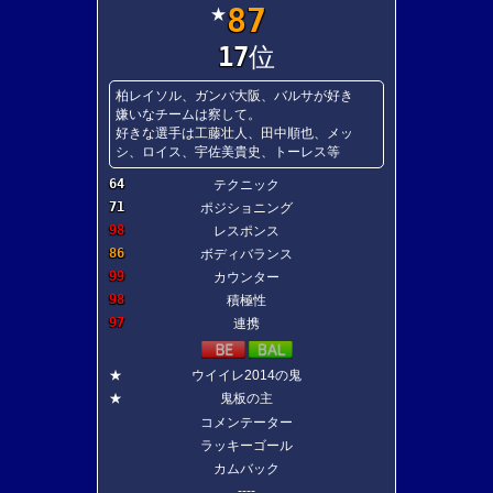
87
★
17
位
柏レイソル、ガンバ大阪、バルサが好き
嫌いなチームは察して。
好きな選手は工藤壮人、田中順也、メッ
シ、ロイス、宇佐美貴史、トーレス等
64
テクニック
71
ポジショニング
98
レスポンス
86
ボディバランス
99
カウンター
98
積極性
97
連携
★
ウイイレ2014の鬼
★
鬼板の主
コメンテーター
ラッキーゴール
カムバック
----