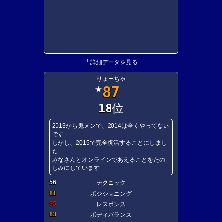
----
----
----
----
----
┗
詳細データを見る
りょーちゃ
87
★
18
位
2013から鬼メンで、2014は全くやってない
です
しかし、2015で完全復活することにしまし
た
みなさんとオンラインであえることをたの
しみにしています
56
テクニック
81
ポジショニング
95
レスポンス
83
ボディバランス