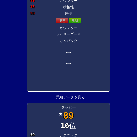
99
カウンター
98
積極性
98
連携
カウンター
ラッキーゴール
カムバック
----
----
----
----
----
----
----
----
┗
詳細データを見る
ダッピー
89
★
16
位
60
テクニック