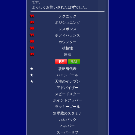
です。
よろしくお願いされたはずでした。
99
テクニック
99
ポジショニング
99
レスポンス
99
ボディバランス
99
カウンター
99
積極性
99
連携
★
攻略鬼代表
★
バロンドール
★
天性のイレブン
アドバイザー
スピードスター
ポイントアッパー
ラッキーゴール
無尽蔵のスタミナ
カムバック
ヘルパー
スーパーサブ