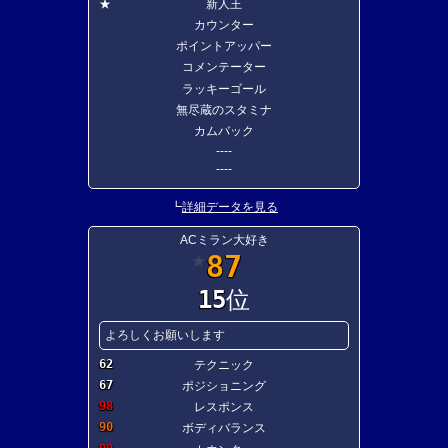
★
新人王
カウンター
ポイントアッパー
コメンテーター
ラッキーゴール
無尽蔵のスタミナ
カムバック
----
----
┗
詳細データを見る
ACミラン大好き
87
★
15
位
よろしくお願いします
62
テクニック
67
ポジショニング
98
レスポンス
90
ボディバランス