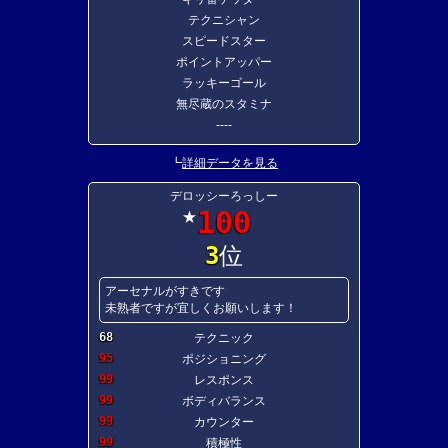
テクニシャン
スピードスター
ポイントアッパー
ラッキーゴール
無尽蔵のスタミナ
----
┗
詳細データを見る
デロッシーろっしー
100
★
3
位
アーセナルがすきです
未熟者ですが宜しくお願いします！
68
テクニック
95
ポジショニング
99
レスポンス
99
ボディバランス
99
カウンター
99
積極性