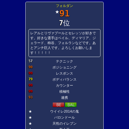
フォルダン
91
★
7
位
レアルとリヴァプールとセレッソが好きで
す。好きな選手はベイル、ディマリア、ジ
ェラード、柿谷、フォルランなどです。あ
とアンチ巨人です。よろしくお願いしま
す！！！！！
57
テクニック
90
ポジショニング
99
レスポンス
79
ボディバランス
99
カウンター
99
積極性
93
連携
★
ウイイレ2014の鬼
★
バロンドール
★
天性のイレブン