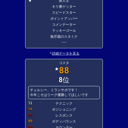
★
新人王
キリ番ゲッター
スピードスター
ポイントアッパー
コメンテーター
ラッキーゴール
無尽蔵のスタミナ
----
┗
詳細データを見る
コスタ
88
★
8
位
チェルシー、ミランサポです！
今年こそはリーグ優勝してほしいです
51
テクニック
94
ポジショニング
95
レスポンス
89
ボディバランス
99
カウンター