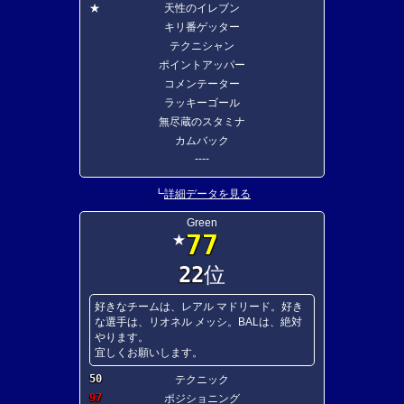
★
天性のイレブン
キリ番ゲッター
テクニシャン
ポイントアッパー
コメンテーター
ラッキーゴール
無尽蔵のスタミナ
カムバック
----
┗
詳細データを見る
Green
77
★
22
位
好きなチームは、レアル マドリード。好き
な選手は、リオネル メッシ。BALは、絶対
やります。
宜しくお願いします。
50
テクニック
97
ポジショニング