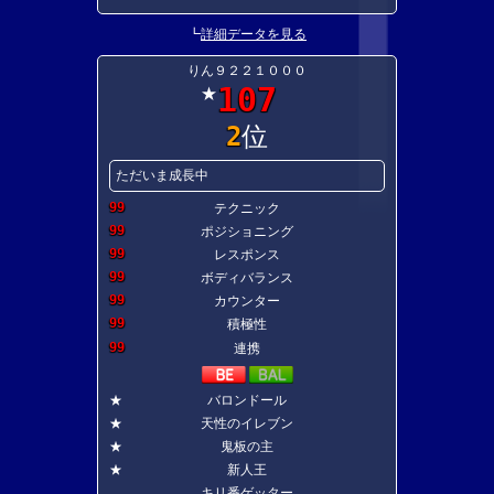
┗
詳細データを見る
りん９２２１０００
107
★
2
位
ただいま成長中
99
テクニック
99
ポジショニング
99
レスポンス
99
ボディバランス
99
カウンター
99
積極性
99
連携
★
バロンドール
★
天性のイレブン
★
鬼板の主
★
新人王
キリ番ゲッター