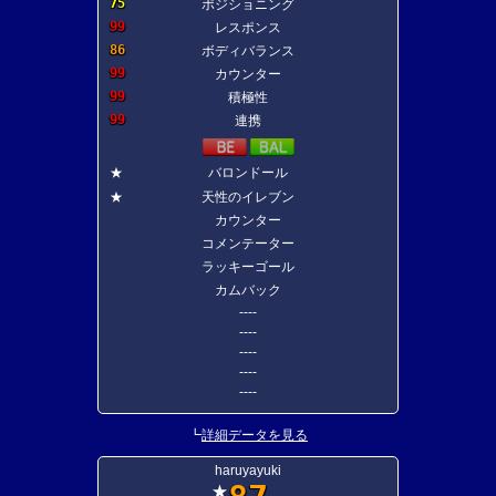
75
ポジショニング
99
レスポンス
86
ボディバランス
99
カウンター
99
積極性
99
連携
★
バロンドール
★
天性のイレブン
カウンター
コメンテーター
ラッキーゴール
カムバック
----
----
----
----
----
┗
詳細データを見る
haruyayuki
★