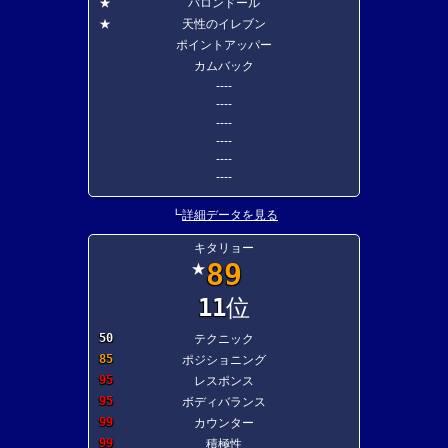
★
バロンドール
★
天性のイレブン
ポイントアッパー
カムバック
----
----
----
----
----
----
┗
詳細データを見る
キタリョー
89
★
11
位
50
テクニック
85
ポジショニング
95
レスポンス
95
ボディバランス
99
カウンター
99
積極性