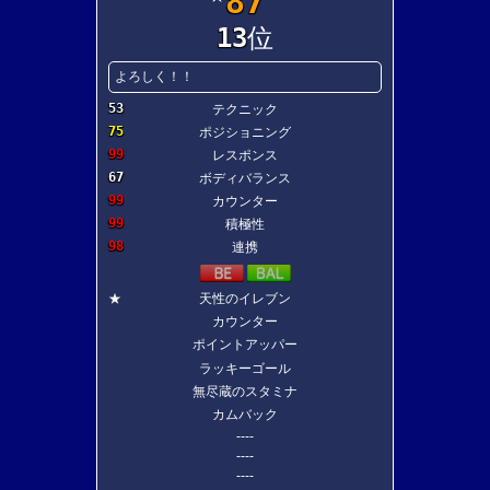
87
13
位
よろしく！！
53
テクニック
75
ポジショニング
99
レスポンス
67
ボディバランス
99
カウンター
99
積極性
98
連携
★
天性のイレブン
カウンター
ポイントアッパー
ラッキーゴール
無尽蔵のスタミナ
カムバック
----
----
----