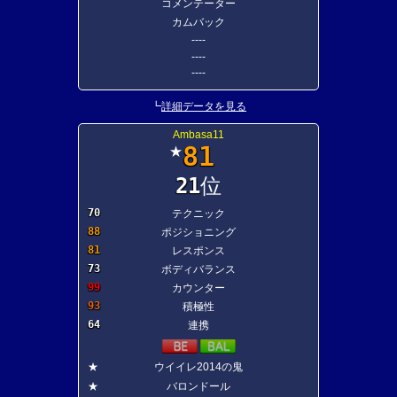
コメンテーター
カムバック
----
----
----
┗
詳細データを見る
Ambasa11
81
★
21
位
70
テクニック
88
ポジショニング
81
レスポンス
73
ボディバランス
99
カウンター
93
積極性
64
連携
★
ウイイレ2014の鬼
★
バロンドール