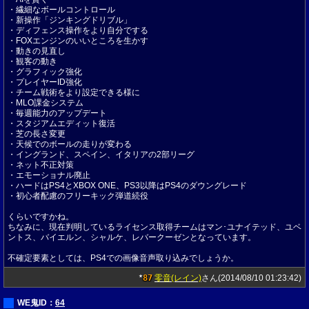
・繊細なボールコントロール
・新操作「ジンキングドリブル」
・ディフェンス操作をより自分でする
・FOXエンジンのいいところを生かす
・動きの見直し
・観客の動き
・グラフィック強化
・プレイヤーID強化
・チーム戦術をより設定できる様に
・MLO課金システム
・毎週能力のアップデート
・スタジアムエディット復活
・芝の長さ変更
・天候でのボールの走りが変わる
・イングランド、スペイン、イタリアの2部リーグ
・ネット不正対策
・エモーショナル廃止
・ハードはPS4とXBOX ONE、PS3以降はPS4のダウングレード
・初心者配慮のフリーキック弾道続役
くらいですかね。
ちなみに、現在判明しているライセンス取得チームはマン･ユナイテッド、ユベ
ントス、バイエルン、シャルケ、レバークーゼンとなっています。
不確定要素としては、PS4での画像音声取り込みでしょうか。
87
零音(レイン)
さん(2014/08/10 01:23:42)
★
WE鬼ID：
64