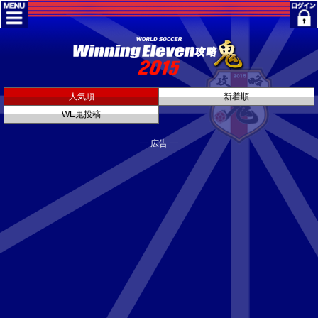
人気順
新着順
WE鬼投稿
━ 広告 ━