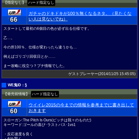
【指定なし】
ハード指定なし
ガチャのドキドキが100％無くなるネタ。（見たくな
66
★
い人は見ないでね）
スタートして最初の6個目の色が必ず出る仕様です。
乙…。
今の所100％、仕様が変わったら違うかも…
例えばゴリゴリ回収日とか……
まー攻略に役立つ？プチ情報でした。
ゲストプレーヤー(2014/11/25 15:45:05)
WE鬼ID：
5
【発売前情報】
ハード指定なし
ウイイレ2015の今までの情報を参考までに書き出して
60
★
おきます
スローガン:The Pitch Is Ours(ピッチは我々のものだ)
キーワード:ゴールの喜び･ラストパス･1vs1
・反応速度を良く
・AIを賢く