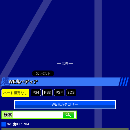
━ 広告 ━
WE鬼ペディア
PS4
PS3
PSP
3DS
ハード指定なし
WE鬼カテゴリー
検索
WE鬼ID：
704