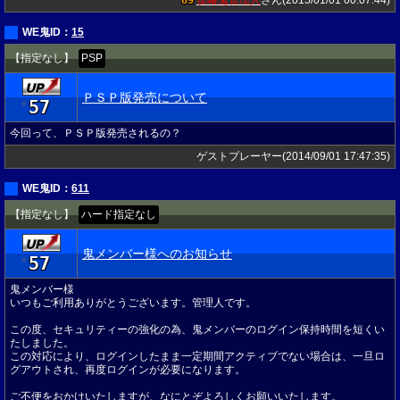
89
攻略鬼管理人
さん(2015/01/01 00:07:44)
WE鬼ID：
15
【指定なし】
PSP
ＰＳＰ版発売について
57
★
今回って、ＰＳＰ版発売されるの？
ゲストプレーヤー(2014/09/01 17:47:35)
WE鬼ID：
611
【指定なし】
ハード指定なし
鬼メンバー様へのお知らせ
57
★
鬼メンバー様
いつもご利用ありがとうございます。管理人です。
この度、セキュリティーの強化の為、鬼メンバーのログイン保持時間を短くい
たしました。
この対応により、ログインしたまま一定期間アクティブでない場合は、一旦ロ
グアウトされ、再度ログインが必要になります。
ご不便をおかけいたしますが、なにとぞよろしくお願いいたします。