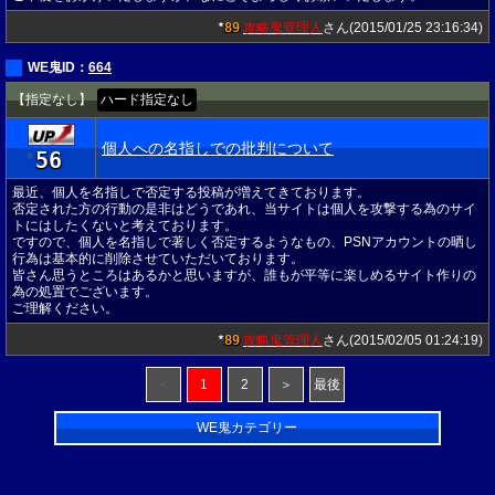
89
攻略鬼管理人
さん(2015/01/25 23:16:34)
★
WE鬼ID：
664
【指定なし】
ハード指定なし
個人への名指しでの批判について
56
★
最近、個人を名指しで否定する投稿が増えてきております。
否定された方の行動の是非はどうであれ、当サイトは個人を攻撃する為のサイ
トにはしたくないと考えております。
ですので、個人を名指しで著しく否定するようなもの、PSNアカウントの晒し
行為は基本的に削除させていただいております。
皆さん思うところはあるかと思いますが、誰もが平等に楽しめるサイト作りの
為の処置でございます。
ご理解ください。
89
攻略鬼管理人
さん(2015/02/05 01:24:19)
★
＜
1
2
＞
最後
WE鬼カテゴリー