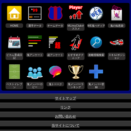
HOME
選手データ
チームデータ
ML/myClubオ
WE鬼ぺディア
鬼の知恵袋
ススメ
ビカム育成日
鬼アンケート
超アンケート
おすすめテク
攻略情報検索
スキル/ポジシ
記
ニック
ョン
ベストイレブ
鬼メンバーロ
鬼トーーク
鬼メンバーラ
鬼メンバー登
ン
ビー
ンキング
録
サイトマップ
リンク
お問い合わせ
当サイトについて