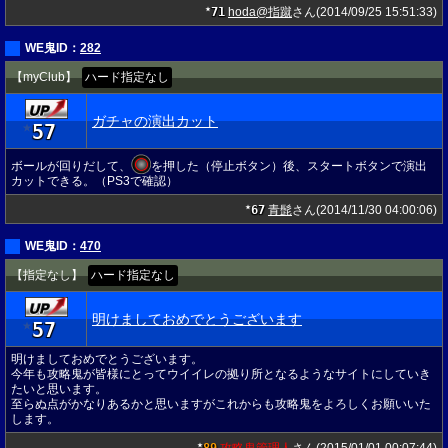
71
hoda@指蹴
さん(2014/09/25 15:51:33)
★
WE鬼ID：
282
【myClub】
ハード指定なし
ガチャの演出カット
57
★
ボールが回りだして、
を押した（停止ボタン）後、スタートボタンで演出
カットできる。（PS3で確認）
67
青髭
さん(2014/11/30 04:00:06)
★
WE鬼ID：
470
【指定なし】
ハード指定なし
明けましておめでとうございます
57
★
明けましておめでとうございます。
今年も攻略鬼が皆様にとってウイイレの拠り所となるようなサイトにしていき
たいと思います。
至らぬ点がかなりあるかと思いますがこれからも攻略鬼をよろしくお願いいた
します。
★