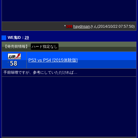
108
haydnsan
さん(2014/10/22 07:57:50)
★
WE鬼ID：
29
【発売前情報】
ハード指定なし
PS3 vs PS4 [2015体験版]
58
★
手前味噌ですが、参考にしていただければ…