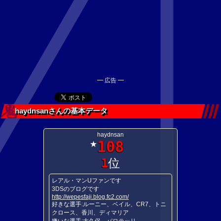
━ 広告 ━
haydnsanさんの基本データ
haydnsan
108
★
1
位
レアル・マンUファンです
3DSのブログです
http://wepesfaji.blog.fc2.com/
好きな選手:ルーニー、ベイル、CR7、トニ
クロース、香川、ディマリア