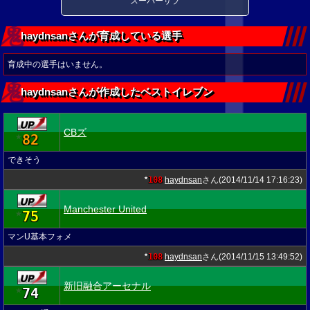
スーパーサブ
haydnsanさんが育成している選手
育成中の選手はいません。
haydnsanさんが作成したベストイレブン
CBズ
82
★
できそう
108
haydnsan
さん(2014/11/14 17:16:23)
★
Manchester United
75
★
マンU基本フォメ
108
haydnsan
さん(2014/11/15 13:49:52)
★
新旧融合アーセナル
74
★