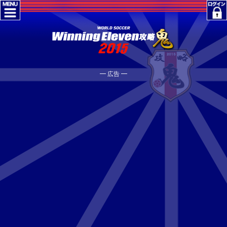
━ 広告 ━