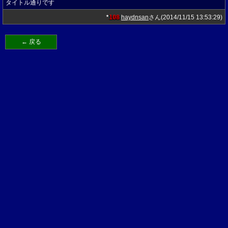
タイトル通りです
108
haydnsan
さん(2014/11/15 13:53:29)
★
← 戻る