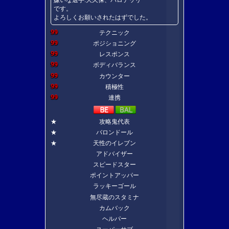
嫌いな選手:大久保、バロテッリ
です。
よろしくお願いされたはずでした。
99
テクニック
99
ポジショニング
99
レスポンス
99
ボディバランス
99
カウンター
99
積極性
99
連携
★
攻略鬼代表
★
バロンドール
★
天性のイレブン
アドバイザー
スピードスター
ポイントアッパー
ラッキーゴール
無尽蔵のスタミナ
カムバック
ヘルパー