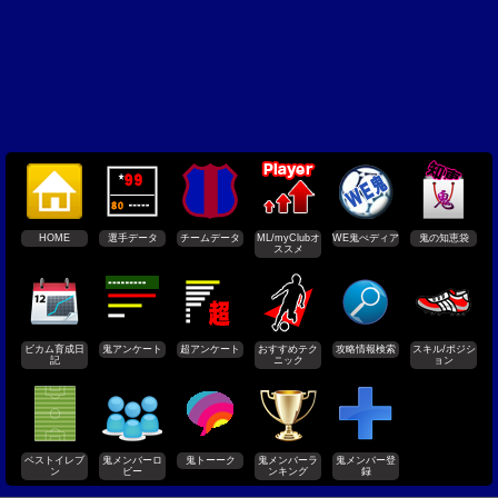
HOME
選手データ
チームデータ
ML/myClubオ
WE鬼ぺディア
鬼の知恵袋
ススメ
ビカム育成日
鬼アンケート
超アンケート
おすすめテク
攻略情報検索
スキル/ポジシ
記
ニック
ョン
ベストイレブ
鬼メンバーロ
鬼トーーク
鬼メンバーラ
鬼メンバー登
ン
ビー
ンキング
録