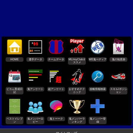
HOME
選手データ
チームデータ
ML/myClubオ
WE鬼ぺディア
鬼の知恵袋
ススメ
ビカム育成日
鬼アンケート
超アンケート
おすすめテク
攻略情報検索
スキル/ポジシ
記
ニック
ョン
ベストイレブ
鬼メンバーロ
鬼トーーク
鬼メンバーラ
鬼メンバー登
ン
ビー
ンキング
録