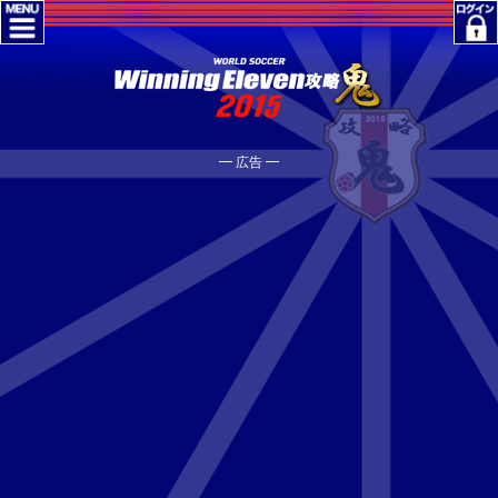
━ 広告 ━