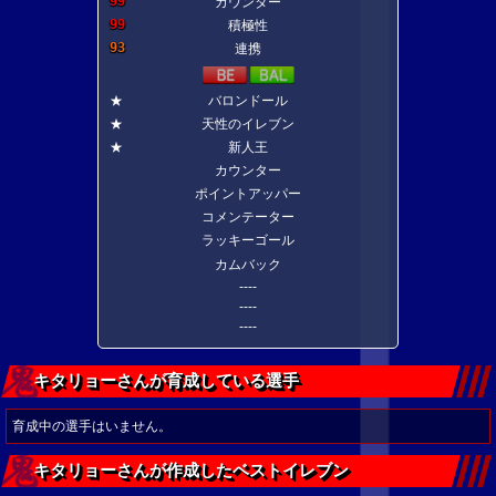
99
カウンター
99
積極性
93
連携
★
バロンドール
★
天性のイレブン
★
新人王
カウンター
ポイントアッパー
コメンテーター
ラッキーゴール
カムバック
----
----
----
キタリョーさんが育成している選手
育成中の選手はいません。
キタリョーさんが作成したベストイレブン