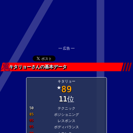
━ 広告 ━
キタリョーさんの基本データ
キタリョー
89
★
11
位
50
テクニック
85
ポジショニング
95
レスポンス
95
ボディバランス