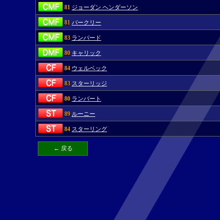
81
ジョーダン ヘンダーソン
81
バークリー
83
ランパード
80
キャリック
84
ウェルベック
83
スターリッジ
80
ランバート
89
ルーニー
84
スターリング
← 戻る