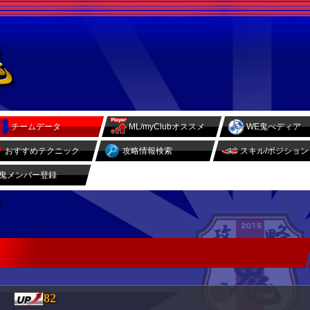
チームデータ
ML/myClubオススメ
WE鬼ぺディア
おすすめテクニック
攻略情報検索
スキル/ポジション
鬼メンバー登録
82