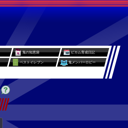
鬼の知恵袋
ビカム育成日記
ベストイレブン
鬼メンバーロビー