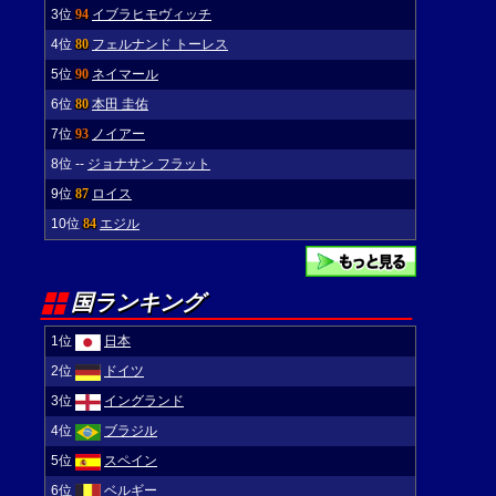
3位
94
イブラヒモヴィッチ
4位
80
フェルナンド トーレス
5位
90
ネイマール
6位
80
本田 圭佑
7位
93
ノイアー
8位
--
ジョナサン フラット
9位
87
ロイス
10位
84
エジル
国ランキング
1位
日本
2位
ドイツ
3位
イングランド
4位
ブラジル
5位
スペイン
6位
ベルギー