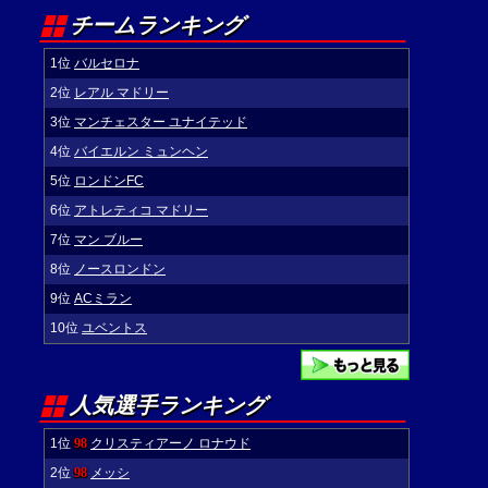
チームランキング
1位
バルセロナ
2位
レアル マドリー
3位
マンチェスター ユナイテッド
4位
バイエルン ミュンヘン
5位
ロンドンFC
6位
アトレティコ マドリー
7位
マン ブルー
8位
ノースロンドン
9位
ACミラン
10位
ユベントス
人気選手ランキング
1位
98
クリスティアーノ ロナウド
2位
98
メッシ