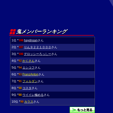
鬼メンバーランキング
1位
108
haydnsan
さん
★
2位
107
りん９２２１０００
さん
★
3位
100
デロッシーろっしー
さん
★
4位
92
かくさん
さん
★
5位
94
エシコフ
さん
★
6位
93
FranzAnton
さん
★
7位
91
フォルダン
さん
★
8位
88
コスタ
さん
★
9位
88
ウイイレ極める
さん
★
10位
90
カラス
さん
★