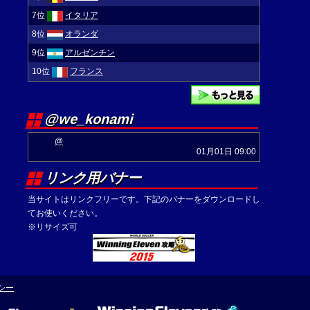
7位
イタリア
8位
オランダ
9位
アルゼンチン
10位
フランス
@we_konami
@
01月01日 09:00
リンク用バナー
当サイトはリンクフリーです。下記のバナーをダウンロードし
てお使いください。
※リサイズ可
シー