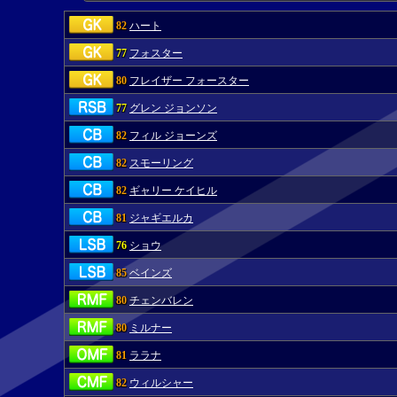
82
ハート
77
フォスター
80
フレイザー フォースター
77
グレン ジョンソン
82
フィル ジョーンズ
82
スモーリング
82
ギャリー ケイヒル
81
ジャギエルカ
76
ショウ
85
ベインズ
80
チェンバレン
80
ミルナー
81
ララナ
82
ウィルシャー