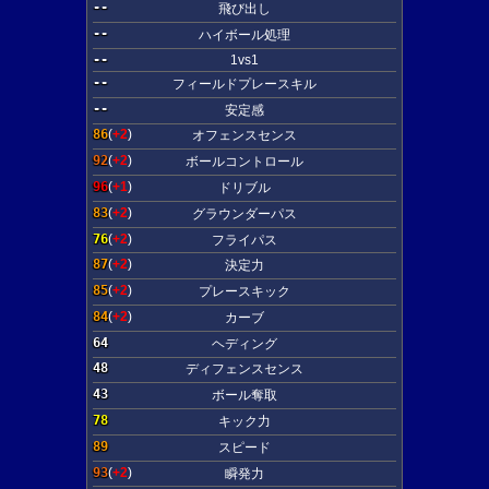
--
飛び出し
--
ハイボール処理
--
1vs1
--
フィールドプレースキル
--
安定感
86
(
+2
)
オフェンスセンス
92
(
+2
)
ボールコントロール
96
(
+1
)
ドリブル
83
(
+2
)
グラウンダーパス
76
(
+2
)
フライパス
87
(
+2
)
決定力
85
(
+2
)
プレースキック
84
(
+2
)
カーブ
64
ヘディング
48
ディフェンスセンス
43
ボール奪取
78
キック力
89
スピード
93
(
+2
)
瞬発力