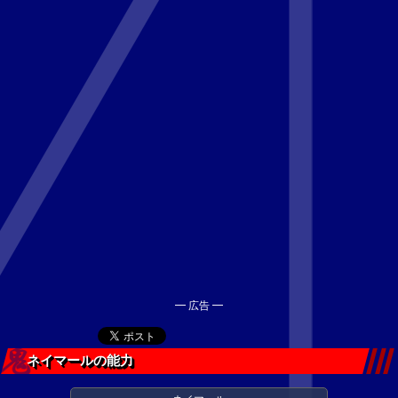
━ 広告 ━
ネイマールの能力