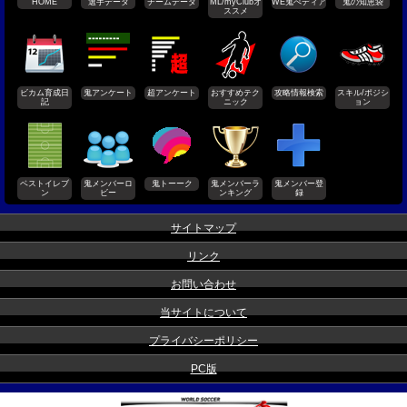
HOME
選手データ
チームデータ
ML/myClubオ
WE鬼ぺディア
鬼の知恵袋
ススメ
ビカム育成日
鬼アンケート
超アンケート
おすすめテク
攻略情報検索
スキル/ポジシ
記
ニック
ョン
ベストイレブ
鬼メンバーロ
鬼トーーク
鬼メンバーラ
鬼メンバー登
ン
ビー
ンキング
録
サイトマップ
リンク
お問い合わせ
当サイトについて
プライバシーポリシー
PC版