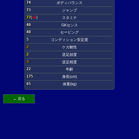
74
ボディバランス
73
ジャンプ
77
(
+2
)
スタミナ
40
GKセンス
40
セービング
5
コンディション安定度
2
ケガ耐性
2
逆足頻度
3
逆足精度
22
年齢
175
身長(cm)
65
体重(kg)
← 戻る