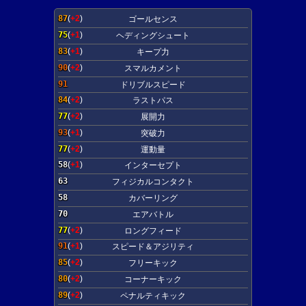
87
(
+2
)
ゴールセンス
75
(
+1
)
ヘディングシュート
83
(
+1
)
キープ力
90
(
+2
)
スマルカメント
91
ドリブルスピード
84
(
+2
)
ラストパス
77
(
+2
)
展開力
93
(
+1
)
突破力
77
(
+2
)
運動量
58
(
+1
)
インターセプト
63
フィジカルコンタクト
58
カバーリング
70
エアバトル
77
(
+2
)
ロングフィード
91
(
+1
)
スピード＆アジリティ
85
(
+2
)
フリーキック
80
(
+2
)
コーナーキック
89
(
+2
)
ペナルティキック