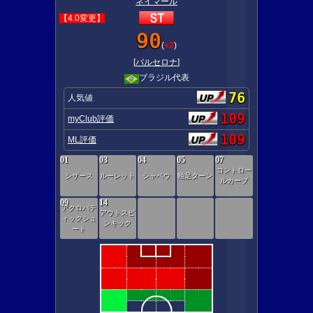
ネイマール
【4.0変更】
90
(
+2
)
[
バルセロナ
]
ブラジル代表
76
人気値
109
myClub評価
109
ML評価
01
03
04
05
07
コントロー
シザース
ルーレット
シャペウ
軸足ターン
ルカーブ
09
14
アクロバテ
アウトスピ
ィックシュ
ンキック
ート