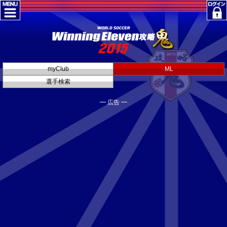
myClub
ML
選手検索
━ 広告 ━