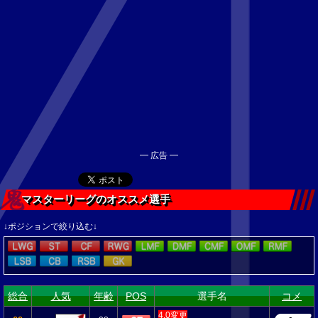
━ 広告 ━
マスターリーグのオススメ選手
↓ポジションで絞り込む↓
総合
人気
年齢
POS
選手名
コメ
4.0変更