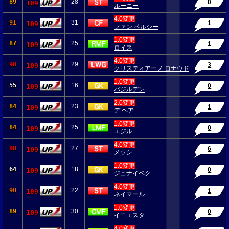
89
28
0
109
ルーニー
4.0変更
91
31
1
109
ファン ペルシー
1.0変更
87
25
1
109
ロイス
4.0変更
98
29
3
109
クリスティアーノ ロナウド
1.0変更
55
16
0
109
バジルデン
2.0変更
84
23
1
109
デ ヘア
1.0変更
84
25
0
109
エジル
4.0変更
98
27
6
109
メッシ
1.0変更
64
18
0
109
ジュナイベク
4.0変更
90
22
1
109
ネイマール
1.0変更
89
30
0
109
イニエスタ
4.0変更