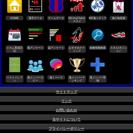
HOME
選手データ
チームデータ
ML/myClubオ
WE鬼ぺディア
鬼の知恵袋
ススメ
ビカム育成日
鬼アンケート
超アンケート
おすすめテク
攻略情報検索
スキル/ポジシ
記
ニック
ョン
ベストイレブ
鬼メンバーロ
鬼トーーク
鬼メンバーラ
鬼メンバー登
ン
ビー
ンキング
録
サイトマップ
リンク
お問い合わせ
当サイトについて
プライバシーポリシー