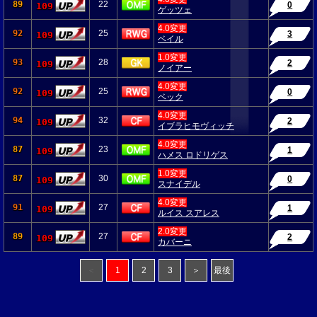
89
22
0
109
ゲッツェ
4.0変更
92
25
3
109
ベイル
1.0変更
93
28
2
109
ノイアー
4.0変更
92
25
0
109
ベック
4.0変更
94
32
2
109
イブラヒモヴィッチ
4.0変更
87
23
1
109
ハメス ロドリゲス
1.0変更
87
30
0
109
スナイデル
4.0変更
91
27
1
109
ルイス スアレス
2.0変更
89
27
2
109
カバーニ
＜
1
2
3
＞
最後