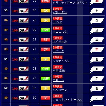
98
29
48
109
クリスティアーノ ロナウド
1.0変更
55
16
0
109
バジルデン
2.0変更
84
23
3
109
デ ヘア
1.0変更
89
30
3
109
イニエスタ
4.0変更
90
22
13
109
ネイマール
2.0変更
89
27
21
109
カバーニ
1.0変更
64
18
0
109
ジュナイベク
2.0変更
80
28
8
109
本田 圭佑
4.0変更
89
23
7
109
アザール
1.0変更
60
16
0
109
バルコサン
2.0変更
80
30
7
109
フェルナンド トーレス
1.0追加