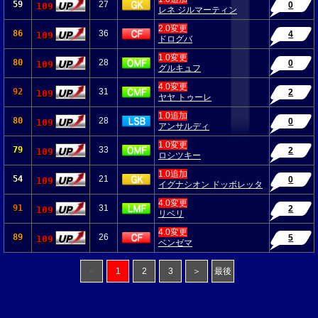
59
27
0
109
レネ ジルマーティン
2.0変更
86
36
4
109
ドログバ
1.0変更
80
28
0
109
グルキュフ
4.0変更
92
31
2
109
ヤヤ トゥーレ
1.0追加
80
28
0
109
アンサルディ
1.0変更
79
33
2
109
ロシツキー
1.0追加
54
21
0
109
イグナシオン ドッボレッタ
4.0変更
91
31
2
109
リベリ
4.0変更
89
26
5
109
ベンゼマ
＜
1
2
3
＞
最後