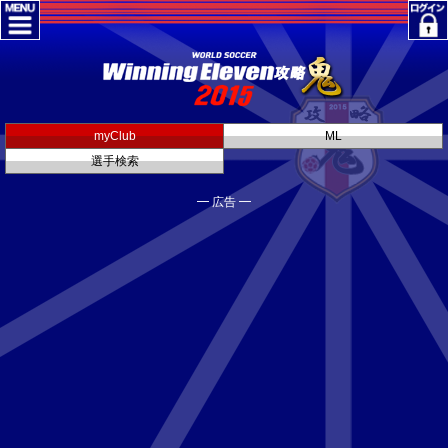
myClub
ML
選手検索
━ 広告 ━