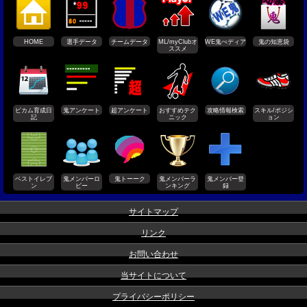
HOME
選手データ
チームデータ
ML/myClubオ
WE鬼ぺディア
鬼の知恵袋
ススメ
ビカム育成日
鬼アンケート
超アンケート
おすすめテク
攻略情報検索
スキル/ポジシ
記
ニック
ョン
ベストイレブ
鬼メンバーロ
鬼トーーク
鬼メンバーラ
鬼メンバー登
ン
ビー
ンキング
録
サイトマップ
リンク
お問い合わせ
当サイトについて
プライバシーポリシー