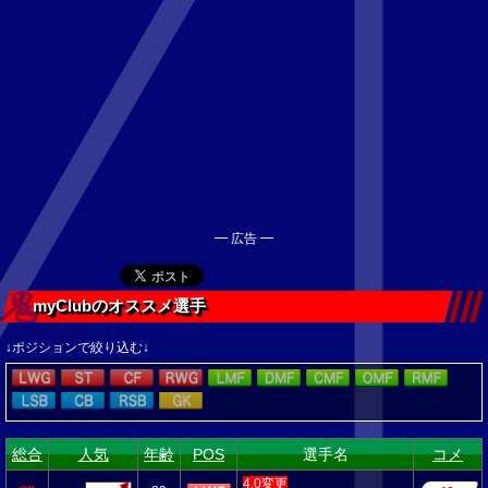
━ 広告 ━
myClubのオススメ選手
↓ポジションで絞り込む↓
総合
人気
年齢
POS
選手名
コメ
4.0変更