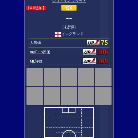
ジョナサン フラット
【4.0追加】
--
[未所属]
イングランド
75
人気値
106
myClub評価
109
ML評価