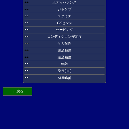
--
ボディバランス
--
ジャンプ
--
スタミナ
--
GKセンス
--
セービング
--
コンディション安定度
--
ケガ耐性
--
逆足頻度
--
逆足精度
--
年齢
--
身長(cm)
--
体重(kg)
← 戻る