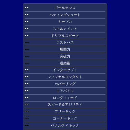
--
ゴールセンス
--
ヘディングシュート
--
キープ力
--
スマルカメント
--
ドリブルスピード
--
ラストパス
--
展開力
--
突破力
--
運動量
--
インターセプト
--
フィジカルコンタクト
--
カバーリング
--
エアバトル
--
ロングフィード
--
スピード＆アジリティ
--
フリーキック
--
コーナーキック
--
ペナルティキック