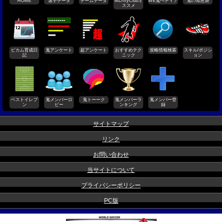
HOME
選手データ
チームデータ
ML/myClubオ
WE鬼ぺディア
鬼の知恵袋
ススメ
ビカム育成日
鬼アンケート
超アンケート
おすすめテク
攻略情報検索
スキル/ポジシ
記
ニック
ョン
ベストイレブ
鬼メンバーロ
鬼トーーク
鬼メンバーラ
鬼メンバー登
ン
ビー
ンキング
録
サイトマップ
リンク
お問い合わせ
当サイトについて
プライバシーポリシー
PC版