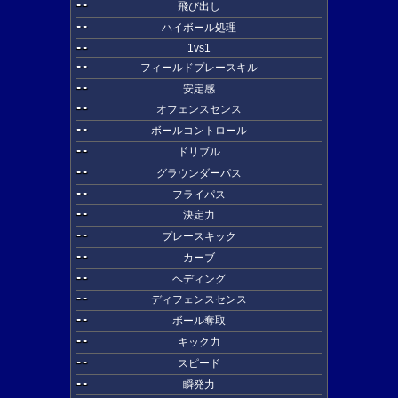
--
飛び出し
--
ハイボール処理
--
1vs1
--
フィールドプレースキル
--
安定感
--
オフェンスセンス
--
ボールコントロール
--
ドリブル
--
グラウンダーパス
--
フライパス
--
決定力
--
プレースキック
--
カーブ
--
ヘディング
--
ディフェンスセンス
--
ボール奪取
--
キック力
--
スピード
--
瞬発力