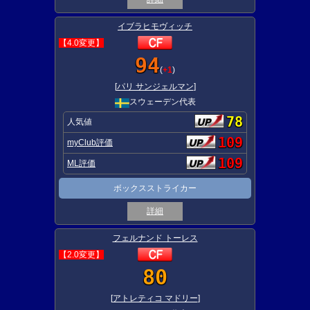
イブラヒモヴィッチ
【4.0変更】
94
(
+1
)
[
パリ サンジェルマン
]
スウェーデン代表
78
人気値
109
myClub評価
109
ML評価
ボックスストライカー
詳細
フェルナンド トーレス
【2.0変更】
80
[
アトレティコ マドリー
]