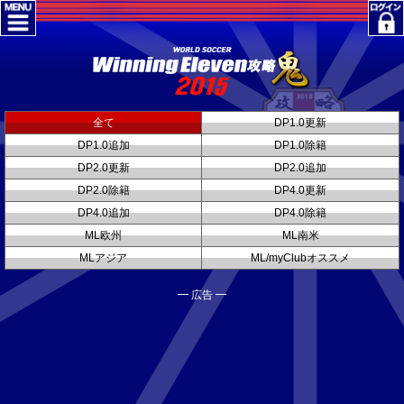
全て
DP1.0更新
DP1.0追加
DP1.0除籍
DP2.0更新
DP2.0追加
DP2.0除籍
DP4.0更新
DP4.0追加
DP4.0除籍
ML欧州
ML南米
MLアジア
ML/myClubオススメ
━ 広告 ━