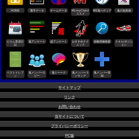
HOME
選手データ
チームデータ
ML/myClubオ
WE鬼ぺディア
鬼の知恵袋
ススメ
ビカム育成日
鬼アンケート
超アンケート
おすすめテク
攻略情報検索
スキル/ポジシ
記
ニック
ョン
ベストイレブ
鬼メンバーロ
鬼トーーク
鬼メンバーラ
鬼メンバー登
ン
ビー
ンキング
録
サイトマップ
リンク
お問い合わせ
当サイトについて
プライバシーポリシー
PC版