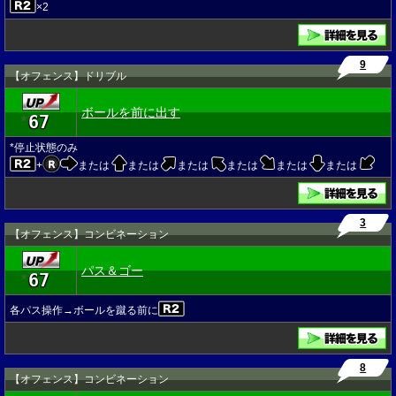
×2
9
【オフェンス】ドリブル
ボールを前に出す
67
★
*停止状態のみ
+
または
または
または
または
または
または
3
【オフェンス】コンビネーション
パス＆ゴー
67
★
各パス操作→ボールを蹴る前に
8
【オフェンス】コンビネーション