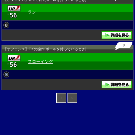
ラン
56
★
0
【オフェンス】GKの操作[ボールを持っているとき]
スローイング
56
★
＜
＞