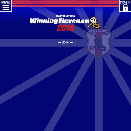
━ 広告 ━