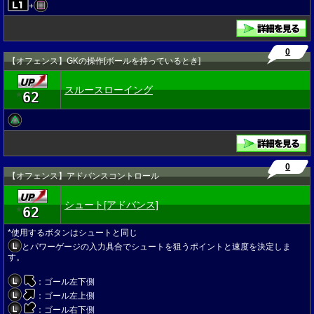
+
0
【オフェンス】GKの操作[ボールを持っているとき]
スルースローイング
62
★
0
【オフェンス】アドバンスコントロール
シュート[アドバンス]
62
★
*使用するボタンはシュートと同じ
とパワーゲージの入力具合でシュートを狙うポイントと速度を決定しま
す。
：ゴール左下側
：ゴール左上側
：ゴール右下側