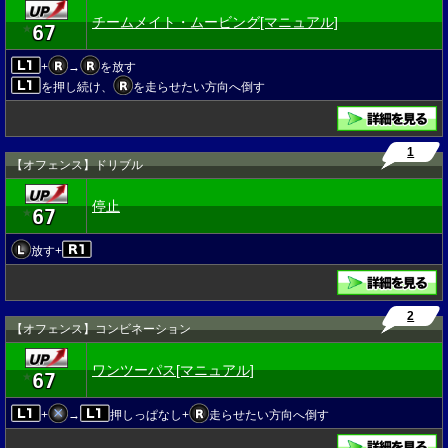
チームメイト・ムービング[マニュアル]
67
★
+
→
を放す
を押し続け、
を走らせたい方向へ倒す
1
【オフェンス】ドリブル
停止
67
★
放す+
2
【オフェンス】コンビネーション
ワンツーパス[マニュアル]
67
★
+
→
押しっぱなし+
走らせたい方向へ倒す