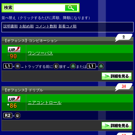
検索
並べ替え（クリックするたびに昇順、降順になります）
説明書順
お勧め順
コメント数順
新着コメ順
9
【オフェンス】コンビネーション
ワンツーパス
90
★
+
→トラップする前に
放す→
または
+
34
【オフェンス】ドリブル
ニアコントロール
86
★
+