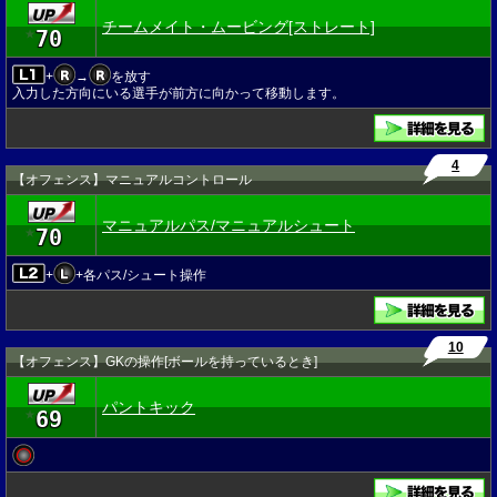
チームメイト・ムービング[ストレート]
70
★
+
→
を放す
入力した方向にいる選手が前方に向かって移動します。
4
【オフェンス】マニュアルコントロール
マニュアルパス/マニュアルシュート
70
★
+
+各パス/シュート操作
10
【オフェンス】GKの操作[ボールを持っているとき]
パントキック
69
★