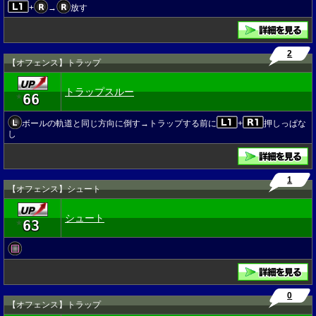
+
→
放す
2
【オフェンス】トラップ
トラップスルー
66
★
ボールの軌道と同じ方向に倒す→トラップする前に
+
押しっぱな
し
1
【オフェンス】シュート
シュート
63
★
0
【オフェンス】トラップ