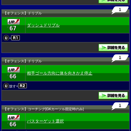
1
【オフェンス】ドリブル
ダッシュドリブル
67
★
+
1
【オフェンス】ドリブル
相手ゴール方向に体を向きかえ停止
66
★
放す+
1
【オフェンス】コーチング[GKカーソル固定時のみ]
パスターゲット選択
66
★