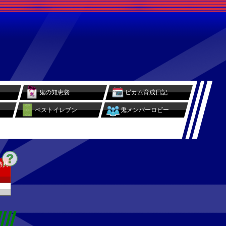
鬼の知恵袋
ビカム育成日記
ベストイレブン
鬼メンバーロビー
時共