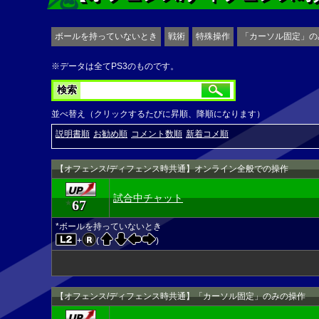
ボールを持っていないとき
戦術
特殊操作
「カーソル固定」の
※データは全てPS3のものです。
検索
並べ替え（クリックするたびに昇順、降順になります）
説明書順
お勧め順
コメント数順
新着コメ順
【オフェンス/ディフェンス時共通】オンライン全般での操作
試合中チャット
67
★
*ボールを持っていないとき
+
(
)
【オフェンス/ディフェンス時共通】「カーソル固定」のみの操作