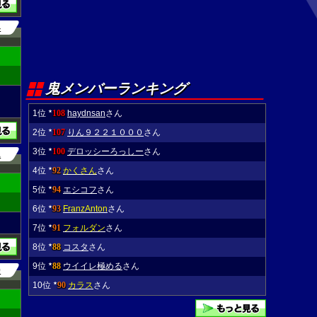
4
鬼メンバーランキング
1位
108
haydnsan
さん
★
2位
107
りん９２２１０００
さん
★
3位
100
デロッシーろっしー
さん
★
1
4位
92
かくさん
さん
★
5位
94
エシコフ
さん
★
6位
93
FranzAnton
さん
★
7位
91
フォルダン
さん
★
8位
88
コスタ
さん
★
9位
88
ウイイレ極める
さん
★
0
10位
90
カラス
さん
★