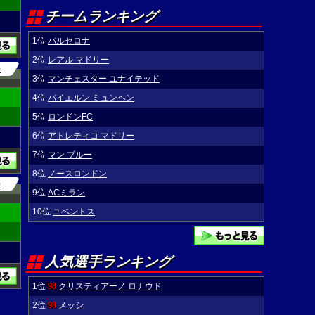
チームランキング
1位
バルセロナ
2位
レアル マドリー
0
3位
マンチェスター ユナイテッド
4位
バイエルン ミュンヘン
5位
ロンドンFC
6位
アトレティコ マドリー
7位
マン ブルー
8位
ノースロンドン
0
9位
ACミラン
10位
ユベントス
人気選手ランキング
1位
98
クリスティアーノ ロナウド
2位
98
メッシ