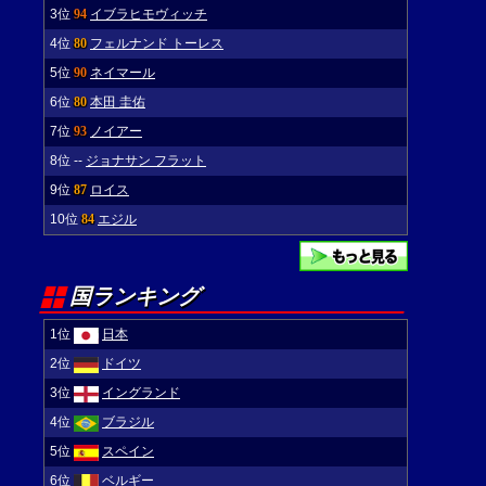
3位
94
イブラヒモヴィッチ
4位
80
フェルナンド トーレス
5位
90
ネイマール
6位
80
本田 圭佑
7位
93
ノイアー
8位
--
ジョナサン フラット
9位
87
ロイス
10位
84
エジル
国ランキング
1位
日本
2位
ドイツ
3位
イングランド
4位
ブラジル
5位
スペイン
6位
ベルギー