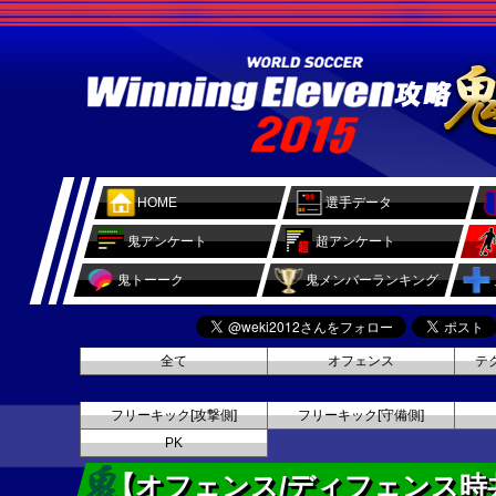
HOME
選手データ
鬼アンケート
超アンケート
鬼トーーク
鬼メンバーランキング
全て
オフェンス
テ
フリーキック[攻撃側]
フリーキック[守備側]
PK
【オフェンス/ディフェンス