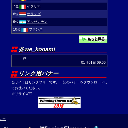
7位
イタリア
8位
オランダ
9位
アルゼンチン
10位
フランス
@we_konami
@
01月01日 09:00
リンク用バナー
当サイトはリンクフリーです。下記のバナーをダウンロードし
てお使いください。
※リサイズ可
シー