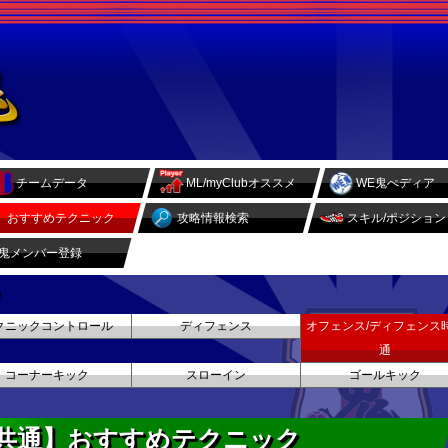
チームデータ
ML/myClubオススメ
WE鬼ぺディア
おすすめテクニック
攻略情報検索
スキル/ポジション
鬼メンバー登録
クニックコントロール
ディフェンス
オフェンス/ディフェンス
通
コーナーキック
スローイン
ゴールキック
時共通】おすすめテクニック