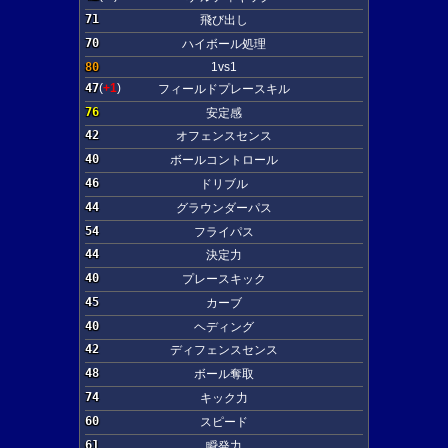
71
飛び出し
70
ハイボール処理
80
1vs1
47
(
+1
)
フィールドプレースキル
76
安定感
42
オフェンスセンス
40
ボールコントロール
46
ドリブル
44
グラウンダーパス
54
フライパス
44
決定力
40
プレースキック
45
カーブ
40
ヘディング
42
ディフェンスセンス
48
ボール奪取
74
キック力
60
スピード
61
瞬発力