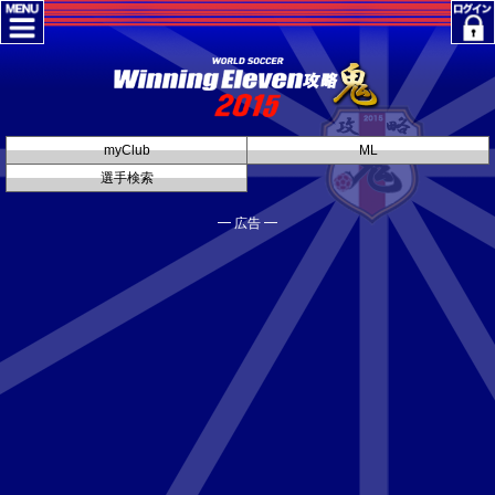
myClub
ML
選手検索
━ 広告 ━