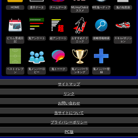
HOME
選手データ
チームデータ
ML/myClubオ
WE鬼ぺディア
鬼の知恵袋
ススメ
ビカム育成日
鬼アンケート
超アンケート
おすすめテク
攻略情報検索
スキル/ポジシ
記
ニック
ョン
ベストイレブ
鬼メンバーロ
鬼トーーク
鬼メンバーラ
鬼メンバー登
ン
ビー
ンキング
録
サイトマップ
リンク
お問い合わせ
当サイトについて
プライバシーポリシー
PC版