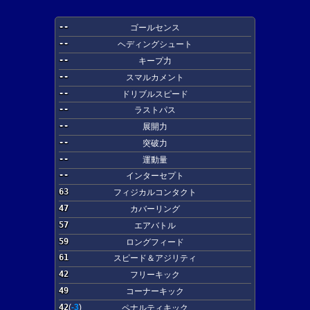
--
ゴールセンス
--
ヘディングシュート
--
キープ力
--
スマルカメント
--
ドリブルスピード
--
ラストパス
--
展開力
--
突破力
--
運動量
--
インターセプト
63
フィジカルコンタクト
47
カバーリング
57
エアバトル
59
ロングフィード
61
スピード＆アジリティ
42
フリーキック
49
コーナーキック
42
(
-3
)
ペナルティキック