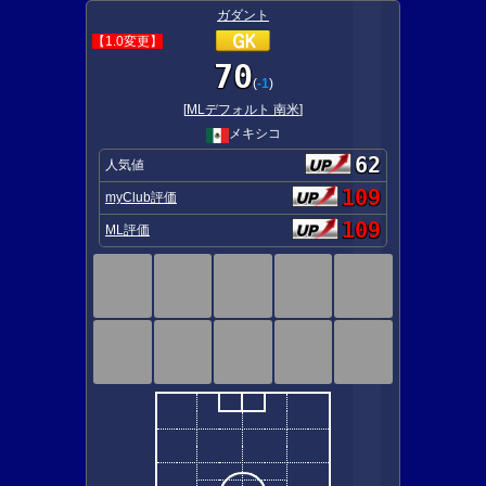
ガダント
【1.0変更】
70
(
-1
)
[
MLデフォルト 南米
]
メキシコ
62
人気値
109
myClub評価
109
ML評価