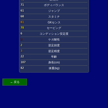
71
ボディバランス
61
ジャンプ
60
スタミナ
81
GKセンス
78
セービング
6
コンディション安定度
3
ケガ耐性
2
逆足頻度
3
逆足精度
22
年齢
187
身長(cm)
82
体重(kg)
← 戻る