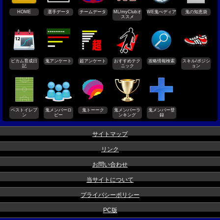
HOME
選手データ
チームデータ
ML/myClubオ
WE鬼ぺディア
鬼の知恵袋
ススメ
ビカム育成日
鬼アンケート
超アンケート
おすすめテク
攻略情報検索
スキル/ポジシ
記
ニック
ョン
ベストイレブ
鬼メンバーロ
鬼トーーク
鬼メンバーラ
鬼メンバー登
ン
ビー
ンキング
録
サイトマップ
リンク
お問い合わせ
当サイトについて
プライバシーポリシー
PC版