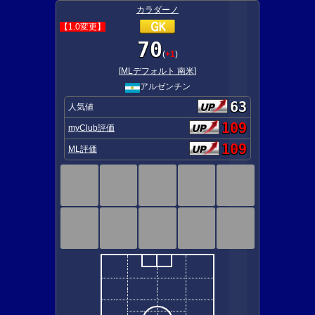
カラダーノ
【1.0変更】
70
(
+1
)
[
MLデフォルト 南米
]
アルゼンチン
63
人気値
109
myClub評価
109
ML評価