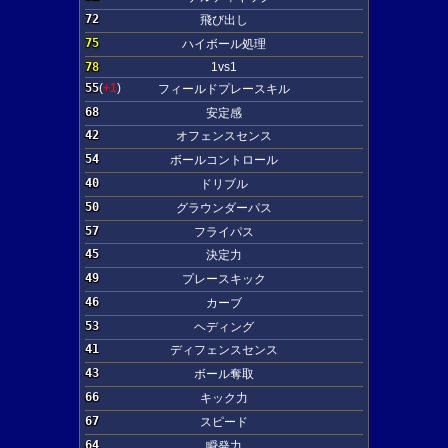
72
飛び出し
75
ハイボール処理
78
1vs1
55
(
+1
)
フィールドプレースキル
68
安定感
42
オフェンスセンス
54
ボールコントロール
40
ドリブル
50
グラウンダーパス
57
フライパス
45
決定力
49
プレースキック
46
カーブ
53
ヘディング
41
ディフェンスセンス
43
ボール奪取
66
キック力
67
スピード
64
瞬発力