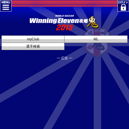
myClub
ML
選手検索
━ 広告 ━