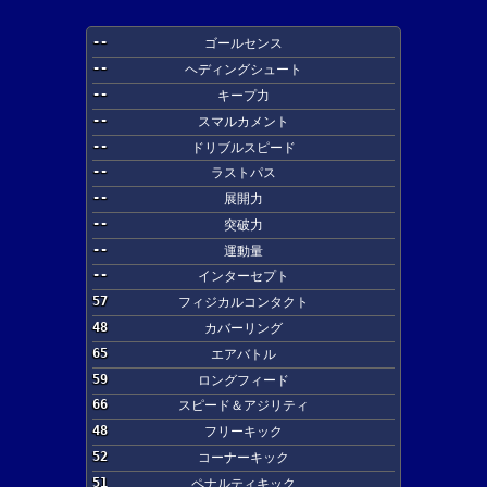
--
ゴールセンス
--
ヘディングシュート
--
キープ力
--
スマルカメント
--
ドリブルスピード
--
ラストパス
--
展開力
--
突破力
--
運動量
--
インターセプト
57
フィジカルコンタクト
48
カバーリング
65
エアバトル
59
ロングフィード
66
スピード＆アジリティ
48
フリーキック
52
コーナーキック
51
ペナルティキック