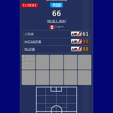
【1.0変更】
66
[
ML新人 南米
]
ペルー
61
人気値
90
myClub評価
88
ML評価
16
ロングスロ
ー