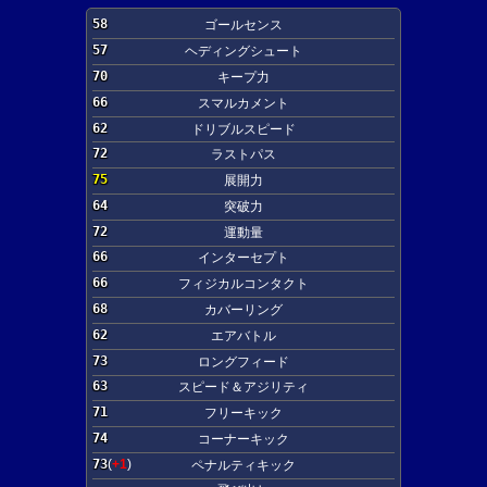
58
ゴールセンス
57
ヘディングシュート
70
キープ力
66
スマルカメント
62
ドリブルスピード
72
ラストパス
75
展開力
64
突破力
72
運動量
66
インターセプト
66
フィジカルコンタクト
68
カバーリング
62
エアバトル
73
ロングフィード
63
スピード＆アジリティ
71
フリーキック
74
コーナーキック
73
(
+1
)
ペナルティキック