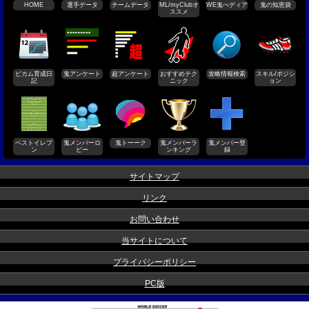
HOME
選手データ
チームデータ
ML/myClubオ
WE鬼ぺディア
鬼の知恵袋
ススメ
ビカム育成日
鬼アンケート
超アンケート
おすすめテク
攻略情報検索
スキル/ポジシ
記
ニック
ョン
ベストイレブ
鬼メンバーロ
鬼トーーク
鬼メンバーラ
鬼メンバー登
ン
ビー
ンキング
録
サイトマップ
リンク
お問い合わせ
当サイトについて
プライバシーポリシー
PC版