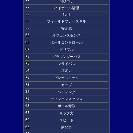
--
飛び出し
--
ハイボール処理
--
1vs1
--
フィールドプレースキル
--
安定感
65
オフェンスセンス
68
ボールコントロール
67
ドリブル
73
グラウンダーパス
75
フライパス
54
決定力
70
プレースキック
73
カーブ
55
ヘディング
70
ディフェンスセンス
63
ボール奪取
65
キック力
60
スピード
66
瞬発力