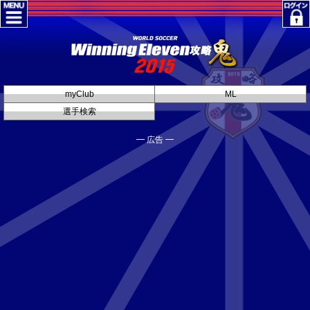
myClub
ML
選手検索
━ 広告 ━