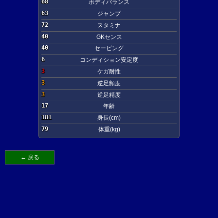
68
ボディバランス
63
ジャンプ
72
スタミナ
40
GKセンス
40
セービング
6
コンディション安定度
3
ケガ耐性
3
逆足頻度
3
逆足精度
17
年齢
181
身長(cm)
79
体重(kg)
← 戻る