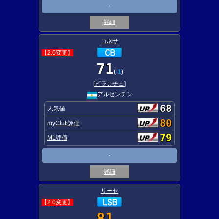
-
詳細
コネサ
【2.0変更】
71
(
-1
)
[
ビラカチュ
]
アルゼンチン
68
人気値
80
myClub評価
79
ML評価
-
詳細
リーセ
【2.0変更】
81