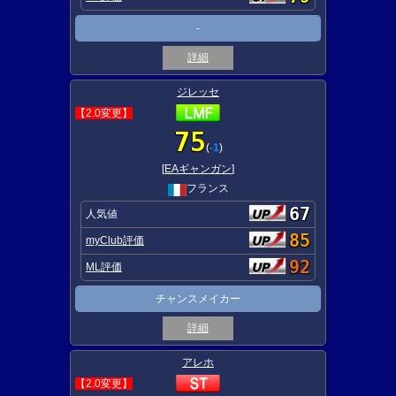
-
詳細
ジレッセ
【2.0変更】
75
(
-1
)
[
EAギャンガン
]
フランス
67
人気値
85
myClub評価
92
ML評価
チャンスメイカー
詳細
アレホ
【2.0変更】