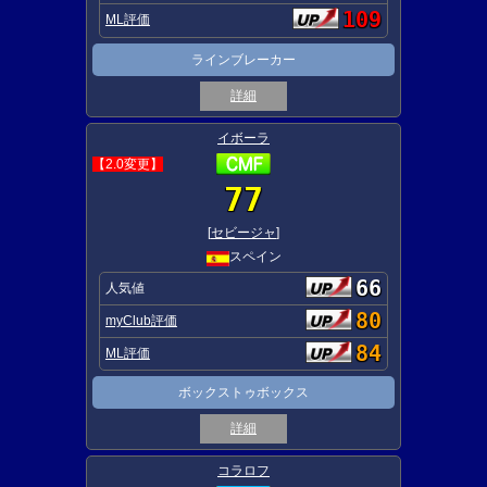
109
ML評価
ラインブレーカー
詳細
イボーラ
【2.0変更】
77
[
セビージャ
]
スペイン
66
人気値
80
myClub評価
84
ML評価
ボックストゥボックス
詳細
コラロフ