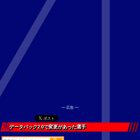
━ 広告 ━
データパック2.0で変更があった選手