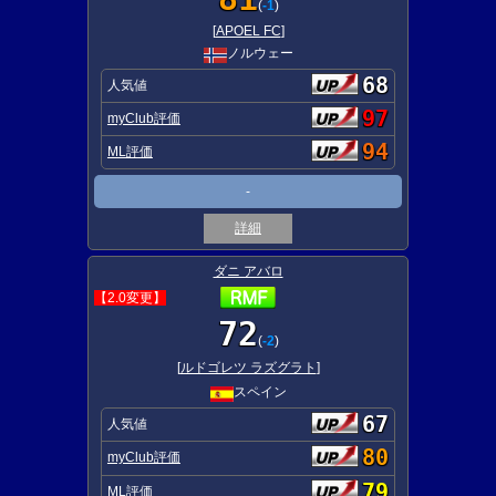
(
-1
)
[
APOEL FC
]
ノルウェー
68
人気値
97
myClub評価
94
ML評価
-
詳細
ダニ アバロ
【2.0変更】
72
(
-2
)
[
ルドゴレツ ラズグラト
]
スペイン
67
人気値
80
myClub評価
79
ML評価