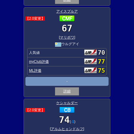
アイスプルア
【2.0変更】
67
[
マリボワ
]
ウルグアイ
70
人気値
77
myClub評価
75
ML評価
-
詳細
ケシャルダー
【2.0変更】
74
(
-1
)
[
アルムヒェンドルフ
]