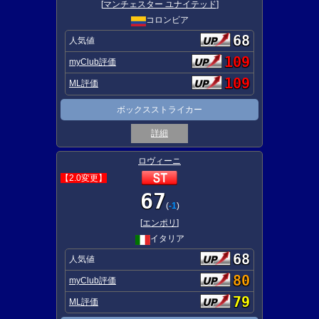
[
マンチェスター ユナイテッド
]
コロンビア
68
人気値
109
myClub評価
109
ML評価
ボックスストライカー
詳細
ロヴィーニ
【2.0変更】
67
(
-1
)
[
エンポリ
]
イタリア
68
人気値
80
myClub評価
79
ML評価