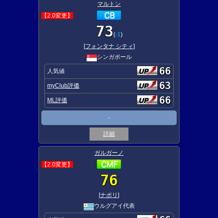
マルトン
【2.0変更】
73
(
-1
)
[
フォンタナ シティ
]
シンガポール
66
人気値
63
myClub評価
66
ML評価
-
詳細
ガルガーノ
【2.0変更】
76
[
ナポリ
]
ウルグアイ代表