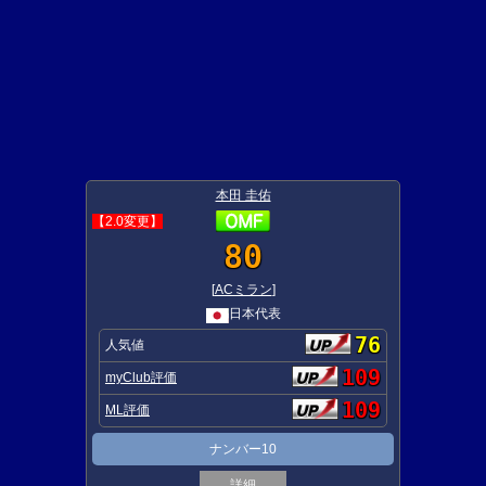
本田 圭佑
【2.0変更】
80
[
ACミラン
]
日本代表
76
人気値
109
myClub評価
109
ML評価
ナンバー10
詳細