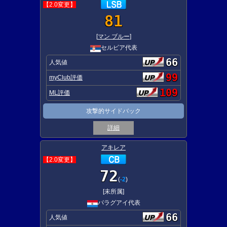
【2.0変更】
81
[
マン ブルー
]
セルビア代表
66
人気値
99
myClub評価
109
ML評価
攻撃的サイドバック
詳細
アキレア
【2.0変更】
72
(
-2
)
[未所属]
パラグアイ代表
66
人気値