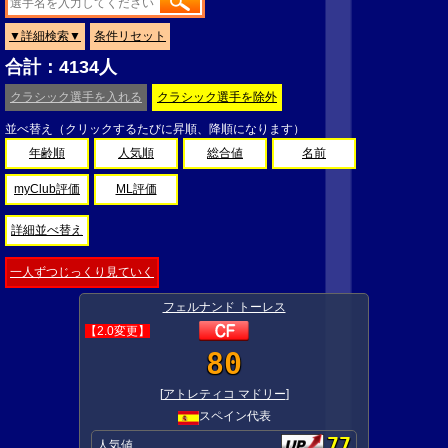
▼詳細検索▼
条件リセット
合計：4134人
クラシック選手を入れる
クラシック選手を除外
並べ替え（クリックするたびに昇順、降順になります）
年齢順
人気順
総合値
名前
myClub評価
ML評価
詳細並べ替え
一人ずつじっくり見ていく
フェルナンド トーレス
【2.0変更】
80
[
アトレティコ マドリー
]
スペイン代表
77
人気値