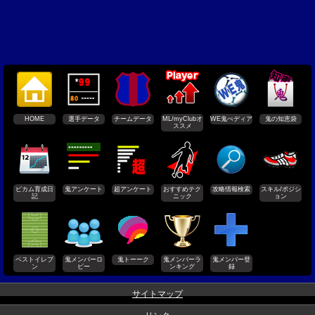
HOME
選手データ
チームデータ
ML/myClubオ
WE鬼ぺディア
鬼の知恵袋
ススメ
ビカム育成日
鬼アンケート
超アンケート
おすすめテク
攻略情報検索
スキル/ポジシ
記
ニック
ョン
ベストイレブ
鬼メンバーロ
鬼トーーク
鬼メンバーラ
鬼メンバー登
ン
ビー
ンキング
録
サイトマップ