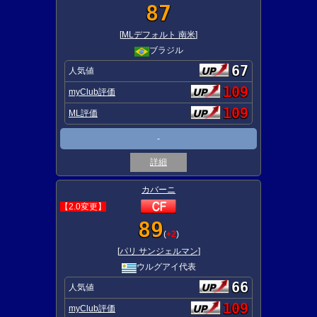
87
[
MLデフォルト 南米
]
ブラジル
67
人気値
109
myClub評価
109
ML評価
-
詳細
カバーニ
【2.0変更】
89
(
+2
)
[
パリ サンジェルマン
]
ウルグアイ代表
66
人気値
109
myClub評価