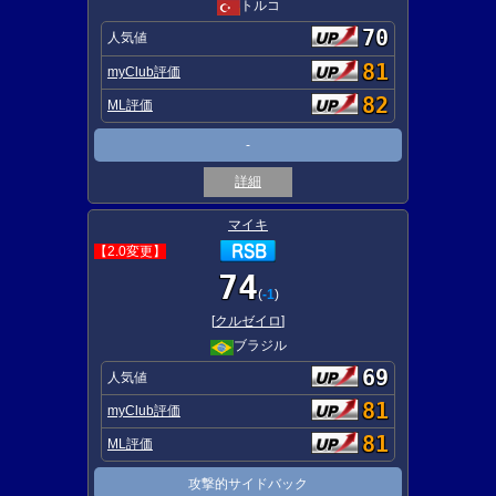
トルコ
70
人気値
81
myClub評価
82
ML評価
-
詳細
マイキ
【2.0変更】
74
(
-1
)
[
クルゼイロ
]
ブラジル
69
人気値
81
myClub評価
81
ML評価
攻撃的サイドバック