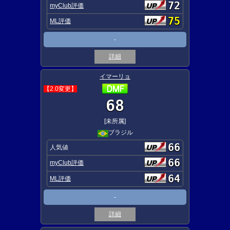
72
myClub評価
75
ML評価
-
詳細
イマーリョ
【2.0変更】
68
[未所属]
ブラジル
66
人気値
66
myClub評価
64
ML評価
-
詳細