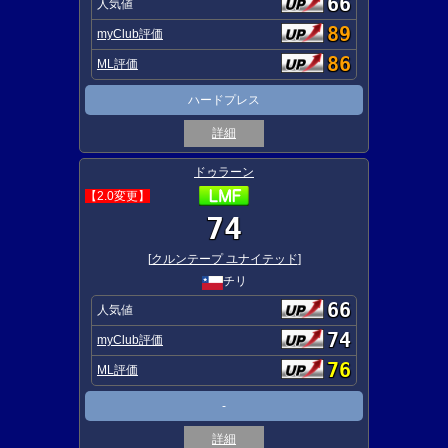
66
人気値
89
myClub評価
86
ML評価
ハードプレス
詳細
ドゥラーン
【2.0変更】
74
[
クルンテープ ユナイテッド
]
チリ
66
人気値
74
myClub評価
76
ML評価
-
詳細