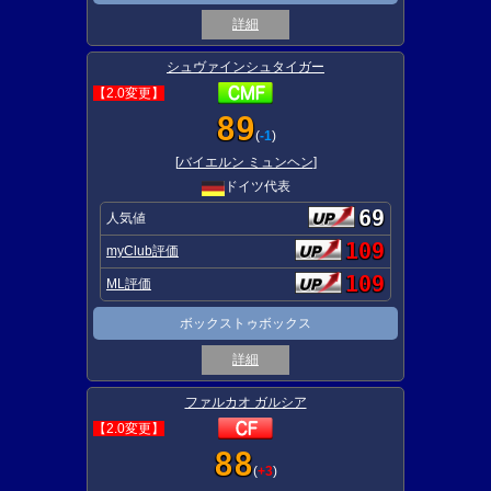
詳細
シュヴァインシュタイガー
【2.0変更】
89
(
-1
)
[
バイエルン ミュンヘン
]
ドイツ代表
69
人気値
109
myClub評価
109
ML評価
ボックストゥボックス
詳細
ファルカオ ガルシア
【2.0変更】
88
(
+3
)