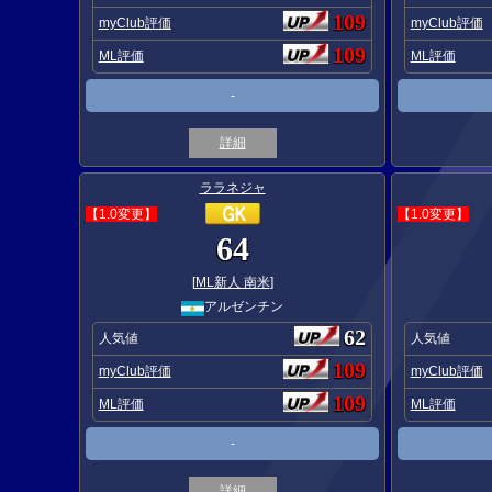
109
myClub評価
myClub評価
109
ML評価
ML評価
-
詳細
ララネジャ
【1.0変更】
【1.0変更】
64
[
ML新人 南米
]
アルゼンチン
62
人気値
人気値
109
myClub評価
myClub評価
109
ML評価
ML評価
-
詳細