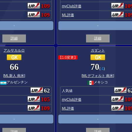
109
10
myClub評価
109
10
ML評価
-
-
詳細
詳細
アルサカルロ
ガダント
【1.0変更】
66
70
(
-1
)
[
ML新人 南米
]
[
MLデフォルト 南米
]
アルゼンチン
メキシコ
62
6
人気値
105
10
myClub評価
109
10
ML評価
-
-
詳細
詳細