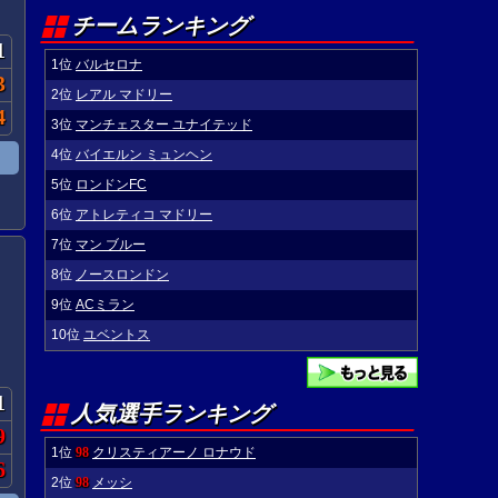
チームランキング
1
1位
バルセロナ
3
2位
レアル マドリー
4
3位
マンチェスター ユナイテッド
4位
バイエルン ミュンヘン
5位
ロンドンFC
6位
アトレティコ マドリー
7位
マン ブルー
8位
ノースロンドン
9位
ACミラン
10位
ユベントス
1
人気選手ランキング
9
1位
98
クリスティアーノ ロナウド
6
2位
98
メッシ