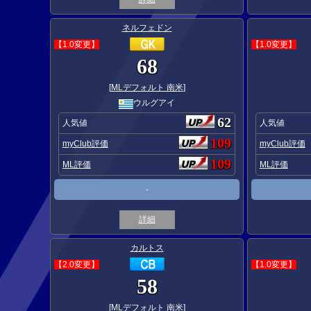
ネルフェドン
【1.0変更】
【1.0変更】
68
[
MLデフォルト 南米
]
ウルグアイ
62
人気値
人気値
109
myClub評価
myClub評価
109
ML評価
ML評価
-
詳細
カルトス
【2.0変更】
【1.0変更】
58
[
MLデフォルト 南米
]