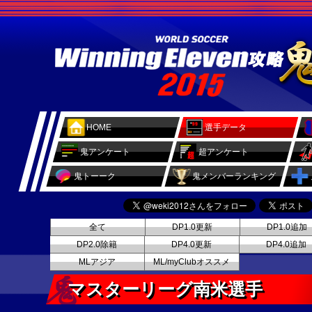
HOME
選手データ
鬼アンケート
超アンケート
鬼トーーク
鬼メンバーランキング
全て
DP1.0更新
DP1.0追加
DP2.0除籍
DP4.0更新
DP4.0追加
MLアジア
ML/myClubオススメ
マスターリーグ南米選手