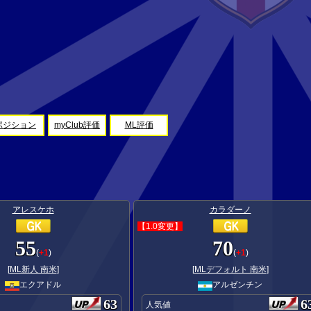
ポジション
myClub評価
ML評価
アレスケホ
カラダーノ
【1.0変更】
55
70
(
+1
)
(
+1
)
[
ML新人 南米
]
[
MLデフォルト 南米
]
エクアドル
アルゼンチン
63
6
人気値