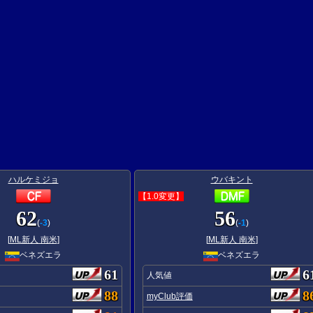
ハルケミジョ
ウバキント
【1.0変更】
62
56
(
-3
)
(
-1
)
[
ML新人 南米
]
[
ML新人 南米
]
ベネズエラ
ベネズエラ
61
6
人気値
88
8
myClub評価