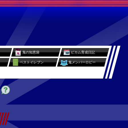
鬼の知恵袋
ビカム育成日記
ベストイレブン
鬼メンバーロビー