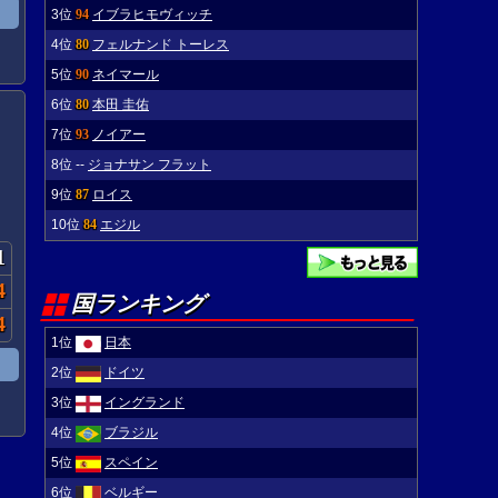
3位
94
イブラヒモヴィッチ
4位
80
フェルナンド トーレス
5位
90
ネイマール
6位
80
本田 圭佑
7位
93
ノイアー
8位
--
ジョナサン フラット
9位
87
ロイス
10位
84
エジル
1
4
国ランキング
4
1位
日本
2位
ドイツ
3位
イングランド
4位
ブラジル
5位
スペイン
6位
ベルギー