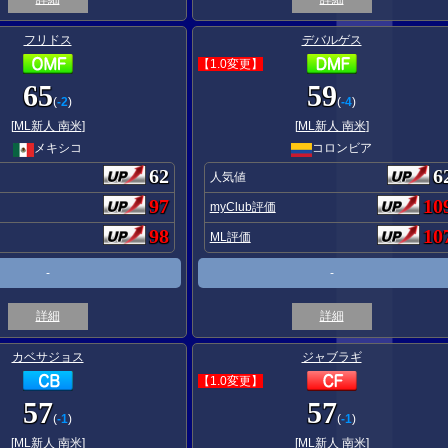
フリドス
デバルゲス
【1.0変更】
65
59
(
-2
)
(
-4
)
[
ML新人 南米
]
[
ML新人 南米
]
メキシコ
コロンビア
62
6
人気値
97
10
myClub評価
98
10
ML評価
-
-
詳細
詳細
カベサジョス
ジャブラギ
【1.0変更】
57
57
(
-1
)
(
-1
)
[
ML新人 南米
]
[
ML新人 南米
]