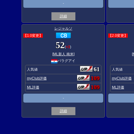
-
詳細
レジャルソ
【1.0変更】
【2.0変更】
52
(
+3
)
[
ML新人 南米
]
[
パラグアイ
61
人気値
人気値
109
myClub評価
myClub評価
109
ML評価
ML評価
-
詳細