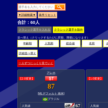
▼詳細検索▼
条件リセット
合計：60人
クラシック選手を入れる
クラシック選手を除外
並べ替え（クリックするたびに昇順、降順になります）
年齢順
人気順
総合値
名前
詳細並べ替え
一人ずつじっくり見ていく
アレホ
【2.0変更】
【1.0変更】
87
[
MLデフォルト 南米
]
ブラジル
67
人気値
人気値