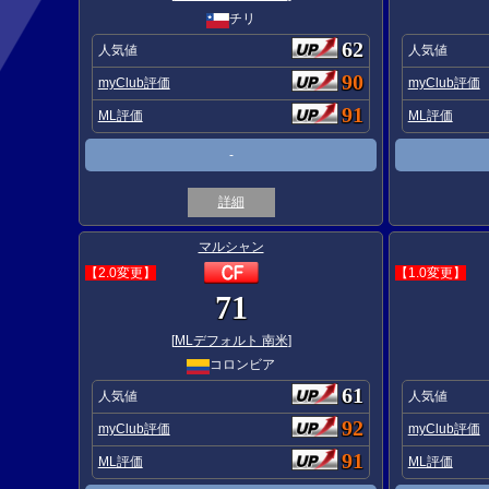
チリ
62
人気値
人気値
90
myClub評価
myClub評価
91
ML評価
ML評価
-
詳細
マルシャン
【2.0変更】
【1.0変更】
71
[
MLデフォルト 南米
]
コロンビア
61
人気値
人気値
92
myClub評価
myClub評価
91
ML評価
ML評価