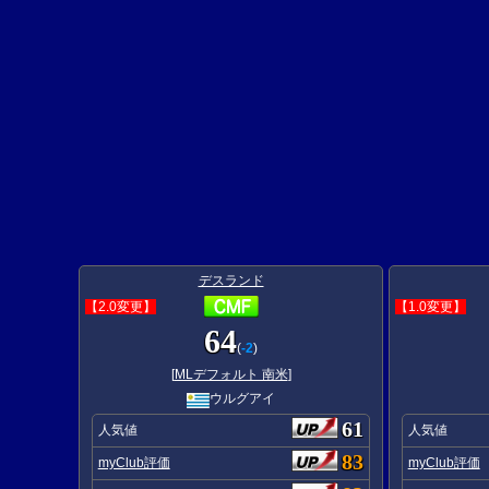
デスランド
【2.0変更】
【1.0変更】
64
(
-2
)
[
MLデフォルト 南米
]
ウルグアイ
61
人気値
人気値
83
myClub評価
myClub評価