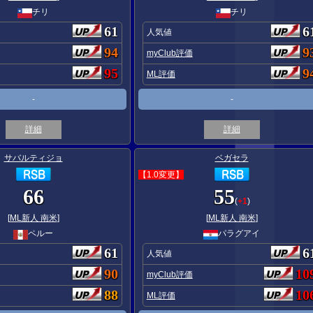
チリ
チリ
61
6
人気値
94
9
myClub評価
95
9
ML評価
-
-
詳細
詳細
サバルティジョ
ベガセラ
【1.0変更】
66
55
(
+1
)
[
ML新人 南米
]
[
ML新人 南米
]
ペルー
パラグアイ
61
6
人気値
90
10
myClub評価
88
10
ML評価