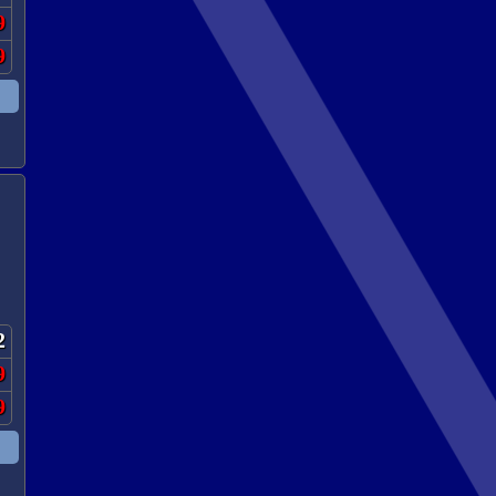
9
9
2
9
9