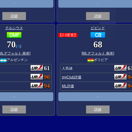
-
-
詳細
詳細
テルシウス
ピピンド
【2.0変更】
70
68
(
-1
)
MLデフォルト 南米
]
[
MLデフォルト 南米
]
アルゼンチン
ボリビア
61
6
人気値
90
9
myClub評価
94
9
ML評価
-
-
詳細
詳細