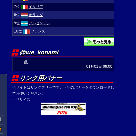
7位
イタリア
8位
オランダ
9位
アルゼンチン
10位
フランス
@we_konami
@
01月01日 09:00
リンク用バナー
当サイトはリンクフリーです。下記のバナーをダウンロードし
てお使いください。
※リサイズ可
1
6