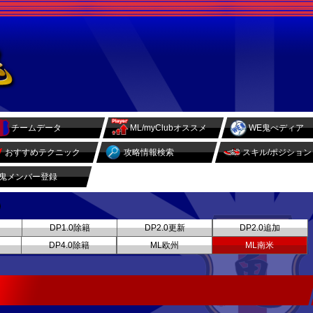
チームデータ
ML/myClubオススメ
WE鬼ぺディア
おすすめテクニック
攻略情報検索
スキル/ポジション
鬼メンバー登録
DP1.0除籍
DP2.0更新
DP2.0追加
DP4.0除籍
ML欧州
ML南米