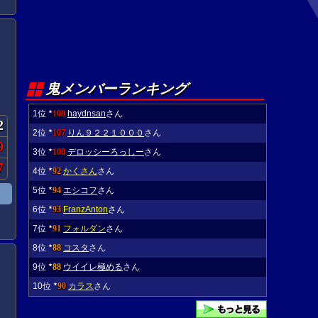
鬼メンバーランキング
1位
108
haydnsan
さん
★
2
2位
107
りん９２２１０００
さん
★
9
3位
100
デロッシーろっしー
さん
★
7
4位
92
かくさん
さん
★
5位
94
エシコフ
さん
★
6位
93
FranzAnton
さん
★
7位
91
フォルダン
さん
★
8位
88
コスタ
さん
★
9位
88
ウイイレ極める
さん
★
10位
90
カラス
さん
★