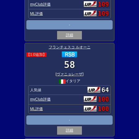
109
myClub評価
109
ML評価
-
詳細
フランチェスコ ルオーニ
【1.0追加】
58
[
ヴァニョレーザ
]
イタリア
64
人気値
100
myClub評価
100
ML評価
-
詳細