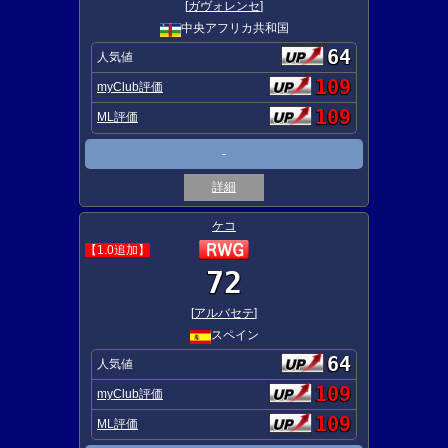
[
ガヴォレンセ
]
中央アフリカ共和国
64
人気値
109
myClub評価
109
ML評価
-
詳細
ケコ
【1.0追加】
72
[
アルバセテ
]
スペイン
64
人気値
109
myClub評価
109
ML評価