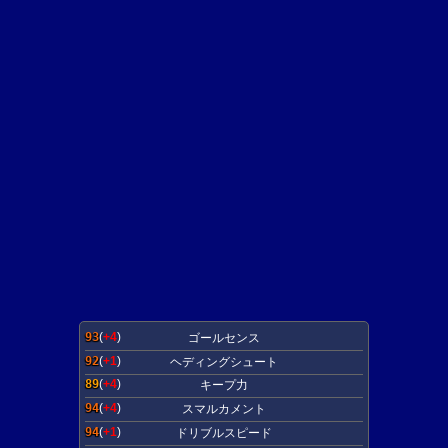
93
(
+4
)
ゴールセンス
92
(
+1
)
ヘディングシュート
89
(
+4
)
キープ力
94
(
+4
)
スマルカメント
94
(
+1
)
ドリブルスピード