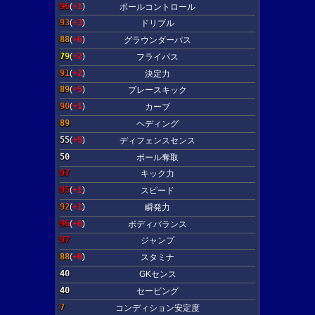
96
(
+1
)
ボールコントロール
93
(
+3
)
ドリブル
88
(
+6
)
グラウンダーパス
79
(
+2
)
フライパス
91
(
+2
)
決定力
89
(
+5
)
プレースキック
90
(
+1
)
カーブ
89
ヘディング
55
(
+5
)
ディフェンスセンス
50
ボール奪取
97
キック力
95
(
+1
)
スピード
92
(
+1
)
瞬発力
96
(
+6
)
ボディバランス
97
ジャンプ
88
(
+6
)
スタミナ
40
GKセンス
40
セービング
7
コンディション安定度