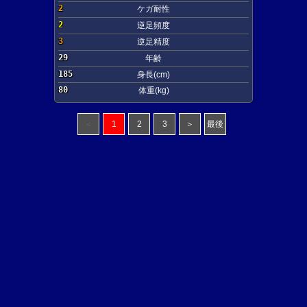
2
ケガ耐性
2
逆足頻度
3
逆足精度
29
年齢
185
身長(cm)
80
体重(kg)
＜
1
2
3
＞
最後