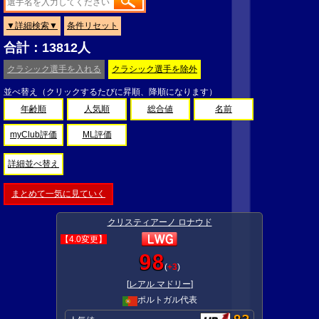
▼詳細検索▼
条件リセット
合計：13812人
クラシック選手を入れる
クラシック選手を除外
並べ替え（クリックするたびに昇順、降順になります）
年齢順
人気順
総合値
名前
myClub評価
ML評価
詳細並べ替え
まとめて一気に見ていく
クリスティアーノ ロナウド
【4.0変更】
98
(
+3
)
[
レアル マドリー
]
ポルトガル代表