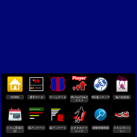
HOME
選手データ
チームデータ
ML/myClubオ
WE鬼ぺディア
鬼の知恵袋
ススメ
ビカム育成日
鬼アンケート
超アンケート
おすすめテク
攻略情報検索
スキル/ポジシ
記
ニック
ョン