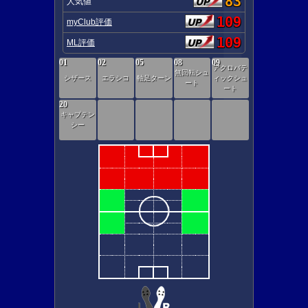
83
人気値
109
myClub評価
109
ML評価
01
02
05
08
09
アクロバテ
無回転シュ
シザース
エラシコ
軸足ターン
ィックシュ
ート
ート
20
キャプテン
シー