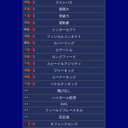
89
(
+4
)
ラストパス
81
(
+3
)
展開力
93
(
+1
)
突破力
88
(
+6
)
運動量
63
(
+2
)
インターセプト
80
(
+4
)
フィジカルコンタクト
65
(
+4
)
カバーリング
94
(
+2
)
エアバトル
84
(
+2
)
ロングフィード
94
(
+1
)
スピード＆アジリティ
89
(
+3
)
フリーキック
84
(
+2
)
コーナーキック
94
(
+6
)
ペナルティキック
--
飛び出し
--
ハイボール処理
--
1vs1
--
フィールドプレースキル
--
安定感
97
(
+9
)
オフェンスセンス