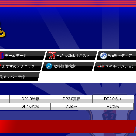
チームデータ
ML/myClubオススメ
WE鬼ぺディア
おすすめテクニック
攻略情報検索
スキル/ポジション
鬼メンバー登録
DP1.0除籍
DP2.0更新
DP2.0追加
DP4.0除籍
ML欧州
ML南米