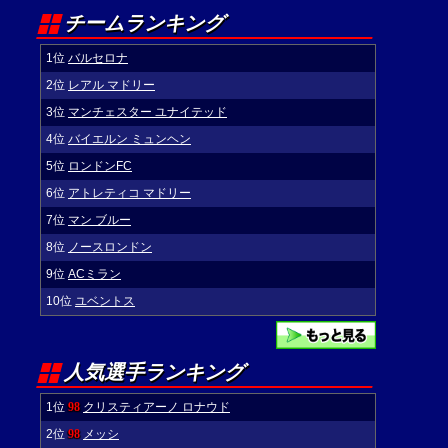
チームランキング
1位
バルセロナ
2位
レアル マドリー
3位
マンチェスター ユナイテッド
4位
バイエルン ミュンヘン
5位
ロンドンFC
6位
アトレティコ マドリー
7位
マン ブルー
8位
ノースロンドン
9位
ACミラン
10位
ユベントス
人気選手ランキング
1位
98
クリスティアーノ ロナウド
2位
98
メッシ