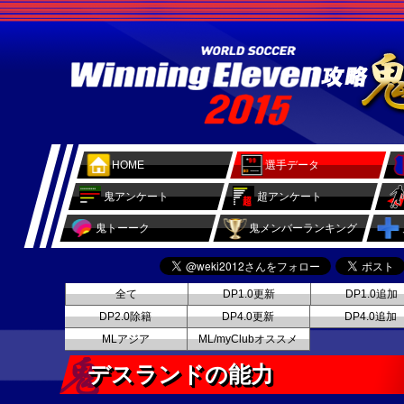
HOME
選手データ
鬼アンケート
超アンケート
鬼トーーク
鬼メンバーランキング
全て
DP1.0更新
DP1.0追加
DP2.0除籍
DP4.0更新
DP4.0追加
MLアジア
ML/myClubオススメ
デスランドの能力