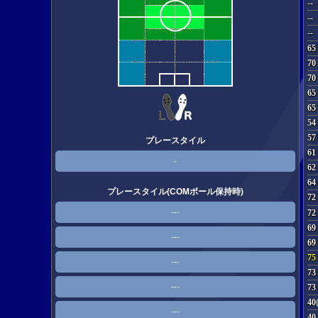
--
--
--
65
70
70
65
65
54
57
プレースタイル
61
-
62
64
プレースタイル(COMボール保持時)
72
---
72
69
---
69
75
---
73
---
73
40
---
40