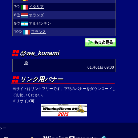
7位
イタリア
8位
オランダ
9位
アルゼンチン
10位
フランス
@we_konami
@
01月01日 09:00
リンク用バナー
当サイトはリンクフリーです。下記のバナーをダウンロードし
てお使いください。
※リサイズ可
シー