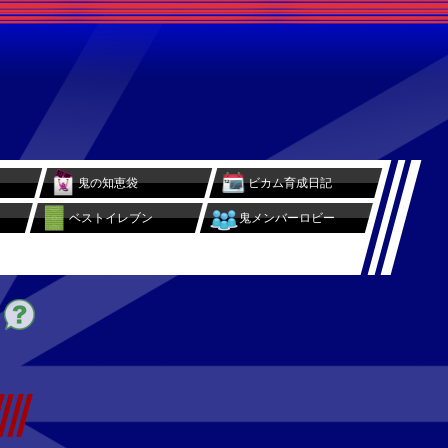
鬼の知恵袋
ビカム育成日記
ベストイレブン
鬼メンバーロビー