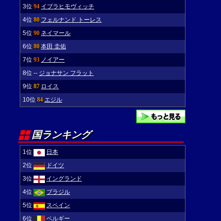
3位
94
イブラヒモヴィッチ
4位
80
フェルナンド トーレス
5位
90
ネイマール
6位
80
本田 圭佑
7位
93
ノイアー
8位
--
ジョナサン フラット
9位
87
ロイス
10位
84
エジル
国ランキング
1位
日本
2位
ドイツ
3位
イングランド
4位
ブラジル
5位
スペイン
6位
ベルギー