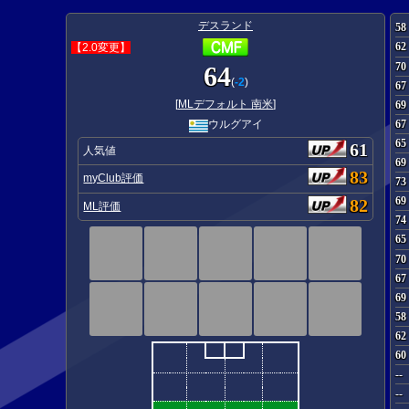
デスランド
58
62
【2.0変更】
70
64
(
-2
)
67
[
MLデフォルト 南米
]
69
67
ウルグアイ
65
61
人気値
69
83
myClub評価
73
69
82
ML評価
74
65
70
67
69
58
62
60
--
--