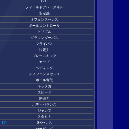
1vs1
フィールドプレースキル
安定感
オフェンスセンス
ボールコントロール
ドリブル
グラウンダーパス
フライパス
決定力
プレースキック
カーブ
ヘディング
ディフェンスセンス
ボール奪取
キック力
スピード
瞬発力
ボディバランス
ジャンプ
スタミナ
(
-10
)
GKセンス
セービング