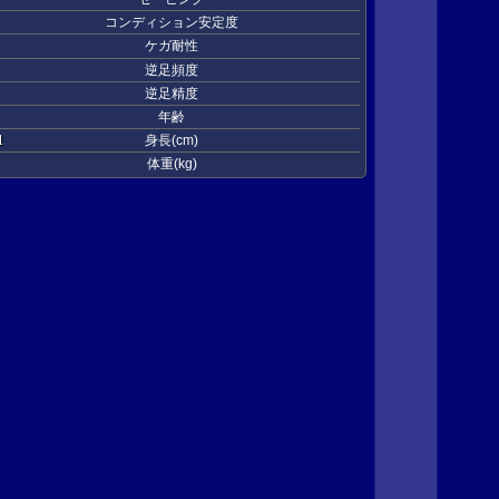
コンディション安定度
ケガ耐性
逆足頻度
逆足精度
年齢
1
身長(cm)
体重(kg)