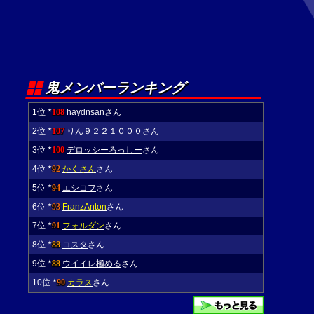
鬼メンバーランキング
1位
108
haydnsan
さん
★
2位
107
りん９２２１０００
さん
★
3位
100
デロッシーろっしー
さん
★
4位
92
かくさん
さん
★
5位
94
エシコフ
さん
★
6位
93
FranzAnton
さん
★
7位
91
フォルダン
さん
★
8位
88
コスタ
さん
★
9位
88
ウイイレ極める
さん
★
10位
90
カラス
さん
★