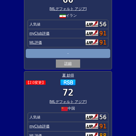
[
MLデフォルト アジア
]
イラン
56
人気値
91
myClub評価
91
ML評価
-
詳細
夏 妙得
【2.0変更】
72
[
MLデフォルト アジア
]
中国
56
人気値
91
myClub評価
88
ML評価