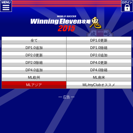
全て
DP1.0更新
DP1.0追加
DP1.0除籍
DP2.0更新
DP2.0追加
DP2.0除籍
DP4.0更新
DP4.0追加
DP4.0除籍
ML欧州
ML南米
MLアジア
ML/myClubオススメ
━ 広告 ━